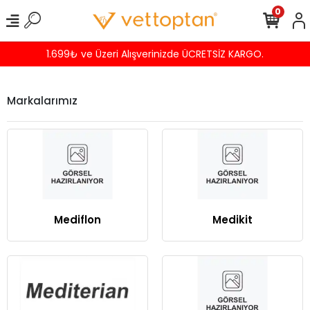
0
1.699₺ ve Üzeri Alışverinizde ÜCRETSİZ KARGO.
Markalarımız
Mediflon
Medikit