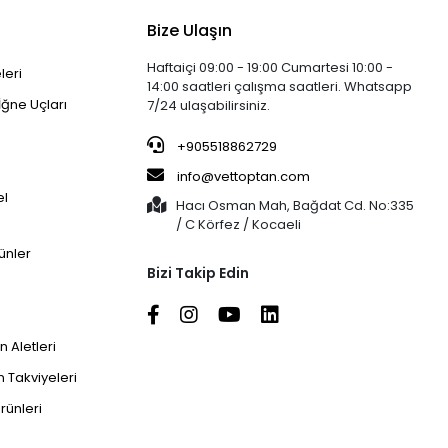
Bize Ulaşın
Haftaiçi 09:00 - 19:00 Cumartesi 10:00 -
leri
14:00 saatleri çalışma saatleri. Whatsapp
İğne Uçları
7/24 ulaşabilirsiniz.
+905518862729
info@vettoptan.com
el
Hacı Osman Mah, Bağdat Cd. No:335
/ C Körfez / Kocaeli
ünler
Bizi Takip Edin
 Aletleri
 Takviyeleri
rünleri