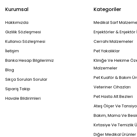
Kurumsal
Kategoriler
Hakkımızda
Medikal Sarf Malzeme
Gizlilik Sözleşmesi
Enjektörler & Enjektör 
Kullanıcı Sözleşmesi
Cerrahi Malzemeler
İletişim
Pet Yakalıklar
Banka Hesap Bilgilerimiz
Kliniğe Ve Hekime Öz
Malzemeler
Blog
Pet Kuaför & Bakım Ür
Sıkça Sorulan Sorular
Veteriner Cihazları
Sipariş Takip
Pet Hasta Alt Bezleri
Havale Bildirimleri
Ateş Ölçer Ve Tansiyon
Bakım, Mama Ve Besin
Kırtasiye Ve Temizlik Ü
Diğer Medikal Ürünler