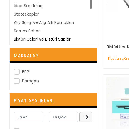
İdrar Sondaları
Steteskoplar
Alçı Sargı Ve Alçı Altı Pamukları
Serum Setleri
Bistüri Uçları Ve Bistüri Sapları
Bistüri Ucu N
Dezenfektanlar Ve Yara Bakım
Ürünleri
MARKALAR
Fiyatları gör
Spançlar Ve Gazlı Bezler
Tıbbi Atık Kovaları Ve Poşetleri
BRP
Entübasyon Tüpleri
Paragon
Cerrahi Maskeler
FIYAT ARALIKLARI
-