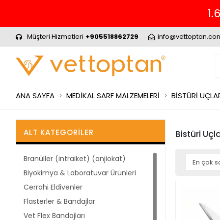
1.
Müşteri Hizmetleri
+905518862729
info@vettoptan.co
ANA SAYFA
MEDİKAL SARF MALZEMELERİ
BİSTÜRİ UÇLAR
ALT KATEGORILER
Bistüri Uçla
Branüller (intraiket) (anjiokat)
Biyokimya & Laboratuvar Ürünleri
Cerrahi Eldivenler
Flasterler & Bandajlar
Vet Flex Bandajları