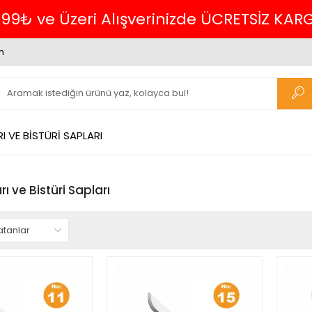
699₺ ve Üzeri Alışverinizde ÜCRETSİZ KAR
m
I VE BİSTÜRİ SAPLARI
rı ve Bistüri Sapları