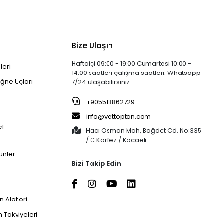
Bize Ulaşın
Haftaiçi 09:00 - 19:00 Cumartesi 10:00 -
leri
14:00 saatleri çalışma saatleri. Whatsapp
İğne Uçları
7/24 ulaşabilirsiniz.
+905518862729
info@vettoptan.com
el
Hacı Osman Mah, Bağdat Cd. No:335
/ C Körfez / Kocaeli
ünler
Bizi Takip Edin
 Aletleri
 Takviyeleri