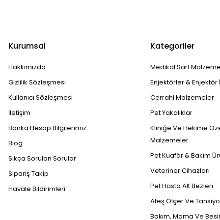
Kurumsal
Kategoriler
Hakkımızda
Medikal Sarf Malzeme
Gizlilik Sözleşmesi
Enjektörler & Enjektör 
Kullanıcı Sözleşmesi
Cerrahi Malzemeler
İletişim
Pet Yakalıklar
Banka Hesap Bilgilerimiz
Kliniğe Ve Hekime Öz
Malzemeler
Blog
Pet Kuaför & Bakım Ür
Sıkça Sorulan Sorular
Veteriner Cihazları
Sipariş Takip
Pet Hasta Alt Bezleri
Havale Bildirimleri
Ateş Ölçer Ve Tansiyon
Bakım, Mama Ve Besin