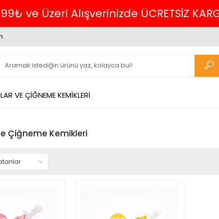
699₺ ve Üzeri Alışverinizde ÜCRETSİZ KAR
m
AR VE ÇİĞNEME KEMİKLERİ
e Çiğneme Kemikleri