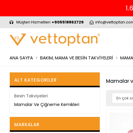
1.
Müşteri Hizmetleri
+905518862729
info@vettoptan.co
ANA SAYFA
BAKIM, MAMA VE BESİN TAKVİYELERİ
MAMAL
ALT KATEGORILER
Mamalar v
Besin Takviyeleri
Mamalar Ve Çiğneme Kemikleri
MARKALAR