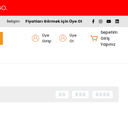
GO.
İletişim
Fiyatları Görmek için Üye Ol
Sepetim
Üye
Üye
Giriş
Girişi
Ol
Yapınız