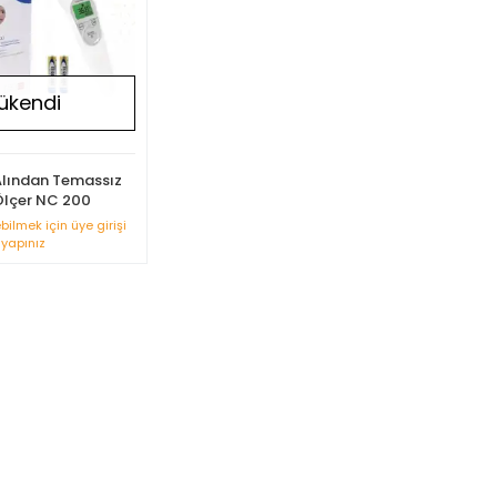
ükendi
 Alından Temassız
Ölçer NC 200
ebilmek için üye girişi
yapınız