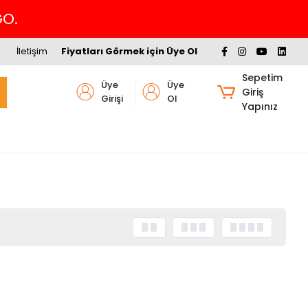
GO.
İletişim
Fiyatları Görmek için Üye Ol
Sepetim
Üye
Üye
Giriş
Girişi
Ol
Yapınız