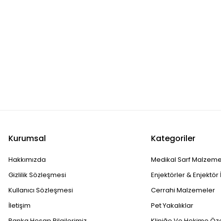
Kurumsal
Kategoriler
Hakkımızda
Medikal Sarf Malzeme
Gizlilik Sözleşmesi
Enjektörler & Enjektör 
Kullanıcı Sözleşmesi
Cerrahi Malzemeler
İletişim
Pet Yakalıklar
Banka Hesap Bilgilerimiz
Kliniğe Ve Hekime Öz