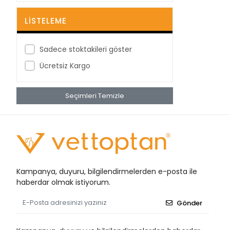
BestPoint
LISTELEME
Betagauze
Betasan
Sadece stoktakileri göster
Biorad
Ücretsiz Kargo
Bioxi
Seçimleri Temizle
Bıçakcılar
BRP
Bustark
Buster
Cansın
Kampanya, duyuru, bilgilendirmelerden e-posta ile
Clean Ped
haberdar olmak istiyorum.
Clivex
Gönder
Covidien
Cutta Cutter