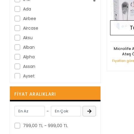
Ada
Airbee
T
Aircase
Aksu
Alban
Microlife
Ateş 
Alpha
Fiyatları gör
Assan
Ayset
B Braun
FIYAT ARALIKLARI
B-Good
Bastos Viegas
-
BD
Berha
799,00 TL - 999,00 TL
Berika