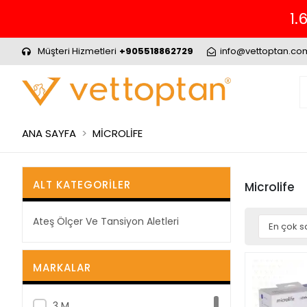
1.
Müşteri Hizmetleri
+905518862729
info@vettoptan.co
ANA SAYFA
MİCROLİFE
ALT KATEGORILER
Microlife
Ateş Ölçer Ve Tansiyon Aletleri
MARKALAR
3 M