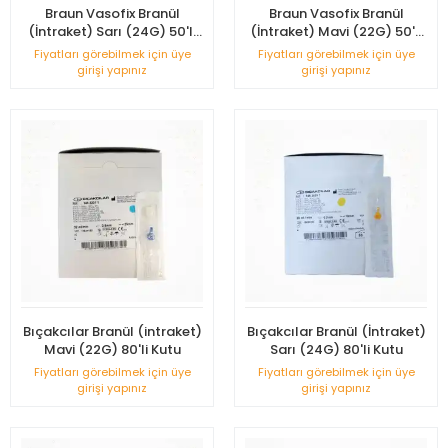
Braun Vasofix Branül
Braun Vasofix Branül
(İntraket) Sarı (24G) 50'li
(İntraket) Mavi (22G) 50'li
Kutu
Kutu
Fiyatları görebilmek için üye
Fiyatları görebilmek için üye
girişi yapınız
girişi yapınız
Bıçakcılar Branül (intraket)
Bıçakcılar Branül (İntraket)
Mavi (22G) 80'li Kutu
Sarı (24G) 80'li Kutu
Fiyatları görebilmek için üye
Fiyatları görebilmek için üye
girişi yapınız
girişi yapınız