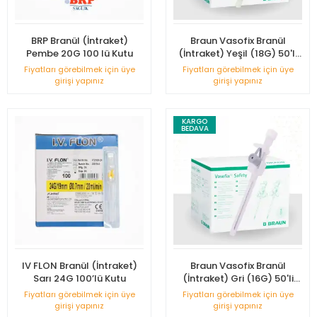
BRP Branül (İntraket)
Braun Vasofix Branül
Pembe 20G 100 lü Kutu
(İntraket) Yeşil (18G) 50'li
Kutu
Fiyatları görebilmek için üye
Fiyatları görebilmek için üye
girişi yapınız
girişi yapınız
KARGO
BEDAVA
IV FLON Branül (İntraket)
Braun Vasofix Branül
Sarı 24G 100’lü Kutu
(İntraket) Gri (16G) 50'li
Kutu
Fiyatları görebilmek için üye
Fiyatları görebilmek için üye
girişi yapınız
girişi yapınız