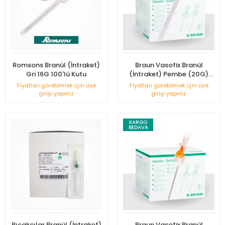
Romsons Branül (İntraket)
Braun Vasofix Branül
Gri 16G 100'lü Kutu
(İntraket) Pembe (20G)
50'li Kutu
Fiyatları görebilmek için üye
Fiyatları görebilmek için üye
girişi yapınız
girişi yapınız
KARGO
BEDAVA
Bıçakcılar Branül (İntraket)
Braun Vasofix Branül