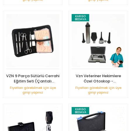
KARGO
BEDAVA
VZN 9 Parça Sütürlü Cerrahi
Vzn Veteriner Hekimlere
Eğitim Seti (Çantalı
Özel Otoskop -
Hediyeli)
Optahlmaskop Set
Fiyatları görebilmek için üye
Fiyatları görebilmek için üye
girişi yapınız
girişi yapınız
KARGO
BEDAVA