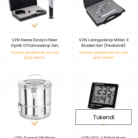
VZN Heine Dizayn Fiber
VZN Laringoskop Miller 3
Optik Oftalmaskop Set
Bladeli Set (Pediatrik)
VZN-OPS-214
Fiyatları görebilmek için üye
Fiyatları görebilmek için üye
girişi yapınız
girişi yapınız
Tükendi
VZN Tromel 19x19cm
VZN HTC-1 Dijital Nem