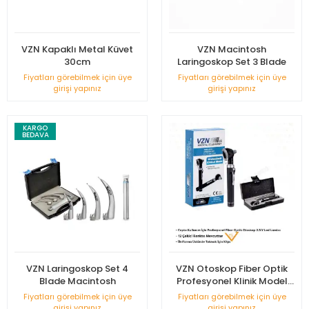
VZN Kapaklı Metal Küvet
VZN Macintosh
30cm
Laringoskop Set 3 Blade
Fiyatları görebilmek için üye
Fiyatları görebilmek için üye
girişi yapınız
girişi yapınız
KARGO
BEDAVA
VZN Laringoskop Set 4
VZN Otoskop Fiber Optik
Blade Macintosh
Profesyonel Klinik Model
Set VZN-OT-08
Fiyatları görebilmek için üye
Fiyatları görebilmek için üye
girişi yapınız
girişi yapınız