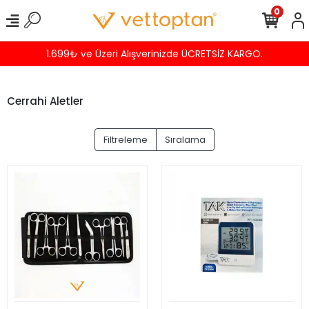
0
ÜCRETSİZ KARGO.
Havalede %4 İNDİR
Cerrahi Aletler
Filtreleme
Sıralama