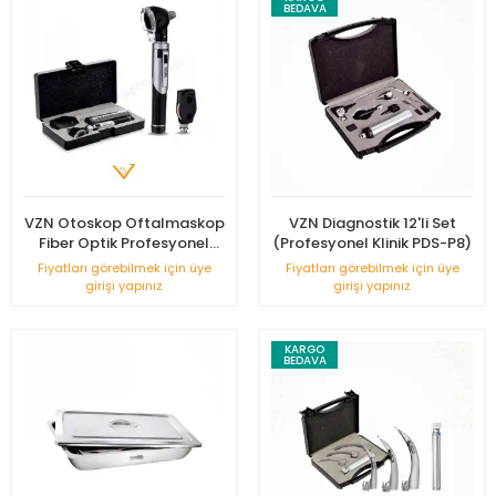
BEDAVA
VZN Otoskop Oftalmaskop
VZN Diagnostik 12'li Set
Fiber Optik Profesyonel
(Profesyonel Klinik PDS-P8)
Klinik Model Set CES-E10
Fiyatları görebilmek için üye
Fiyatları görebilmek için üye
girişi yapınız
girişi yapınız
KARGO
BEDAVA