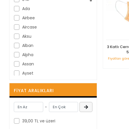
Ada
Airbee
Aircase
Aksu
Alban
3 Katlı Cer
5
Alpha
Fiyatları gör
Assan
Ayset
B Braun
FIYAT ARALIKLARI
B-Good
Bastos Viegas
-
BD
Berha
39,00 TL ve üzeri
Berika