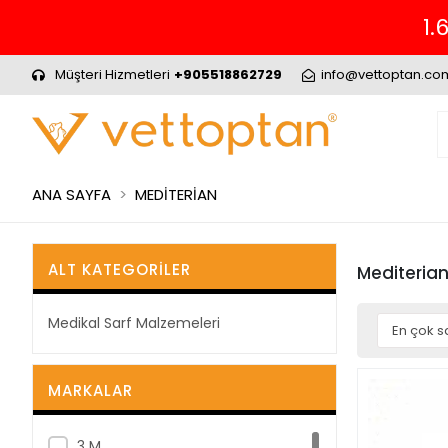
1.
Müşteri Hizmetleri
+905518862729
info@vettoptan.co
ANA SAYFA
MEDİTERİAN
ALT KATEGORILER
Mediteria
Medikal Sarf Malzemeleri
MARKALAR
3 M