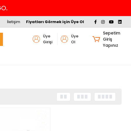
GO.
İletişim
Fiyatları Görmek için Üye Ol
Sepetim
Üye
Üye
Giriş
Girişi
Ol
Yapınız