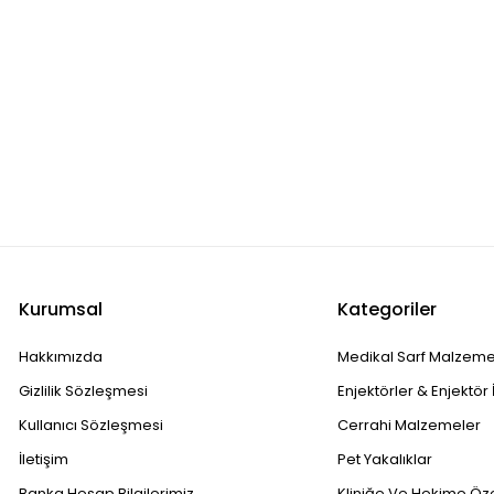
Kurumsal
Kategoriler
Hakkımızda
Medikal Sarf Malzeme
Gizlilik Sözleşmesi
Enjektörler & Enjektör 
Kullanıcı Sözleşmesi
Cerrahi Malzemeler
İletişim
Pet Yakalıklar
Banka Hesap Bilgilerimiz
Kliniğe Ve Hekime Öz