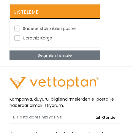
BestPoint
LISTELEME
Betagauze
Betasan
Sadece stoktakileri göster
Biorad
Ücretsiz Kargo
Bioxi
Seçimleri Temizle
Bıçakcılar
BRP
Bustark
Buster
Cansın
Kampanya, duyuru, bilgilendirmelerden e-posta ile
Clean Ped
haberdar olmak istiyorum.
Clivex
Gönder
Covidien
Cutta Cutter