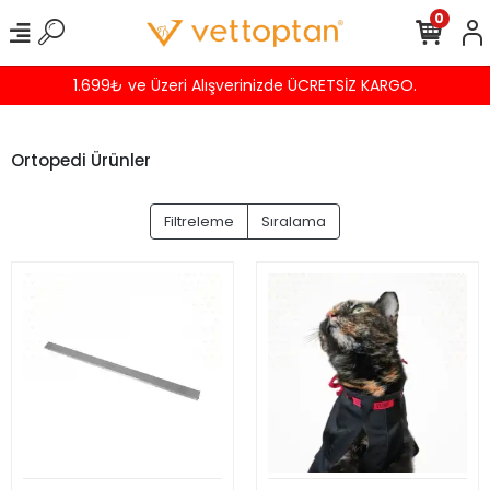
0
de ÜCRETSİZ KARGO.
Havalede %4 İN
Ortopedi Ürünler
Filtreleme
Sıralama