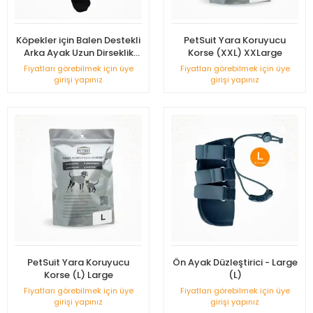
Köpekler için Balen Destekli
PetSuit Yara Koruyucu
Arka Ayak Uzun Dirseklik
Korse (XXL) XXLarge
Small - (S)
Fiyatları görebilmek için üye
Fiyatları görebilmek için üye
girişi yapınız
girişi yapınız
PetSuit Yara Koruyucu
Ön Ayak Düzleştirici - Large
Korse (L) Large
(L)
Fiyatları görebilmek için üye
Fiyatları görebilmek için üye
girişi yapınız
girişi yapınız