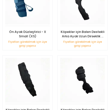
Ön Ayak Düzleştirici - X
Köpekler için Balen Destekli
Small (XS)
Arka Ayak Uzun Dirseklik X
Large - (XL)
Fiyatları görebilmek için üye
Fiyatları görebilmek için üye
girişi yapınız
girişi yapınız
Köpekler için Balen Destekli
Köpekler için Balen Destekli