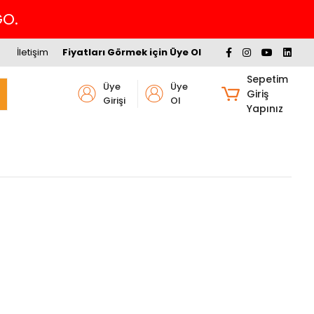
GO.
İletişim
Fiyatları Görmek için Üye Ol
Sepetim
Üye
Üye
Giriş
Girişi
Ol
Yapınız