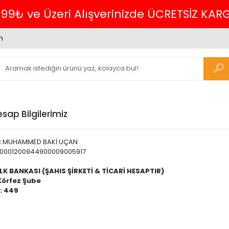
699₺ ve Üzeri Alışverinizde ÜCRETSİZ KAR
m
sap Bilgilerimiz
:
MUHAMMED BAKİ UÇAN
0001200944900009005917
K BANKASI (ŞAHIS ŞİRKETİ & TİCARİ HESAPTIR)
Körfez Şube
: 449