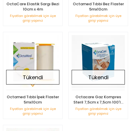
OctaCare Elastik Sargı Bezi
Octamed Tıbbi Bez Flaster
10cm x 4m
5mx10cm
Fiyatları görebilmek için üye
Fiyatları görebilmek için üye
girişi yapınız
girişi yapınız
Tükendi
Tükendi
Octamed Tıbbi İpek Flaster
Octacare Gaz Kompres
5mx10cm
Steril 7,5cm x 7,5cm 100'lü
Kutu
Fiyatları görebilmek için üye
Fiyatları görebilmek için üye
girişi yapınız
girişi yapınız