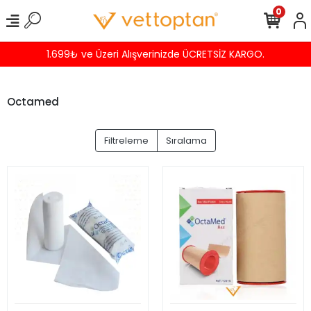
0
1.699₺ ve Üzeri Alışverinizde ÜCRETSİZ KARGO.
Octamed
Filtreleme
Sıralama