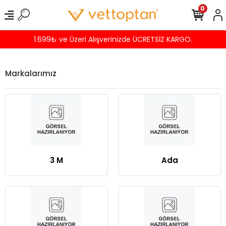
0
1.699₺ ve Üzeri Alışverinizde ÜCRETSİZ KARGO.
Markalarımız
3 M
Ada