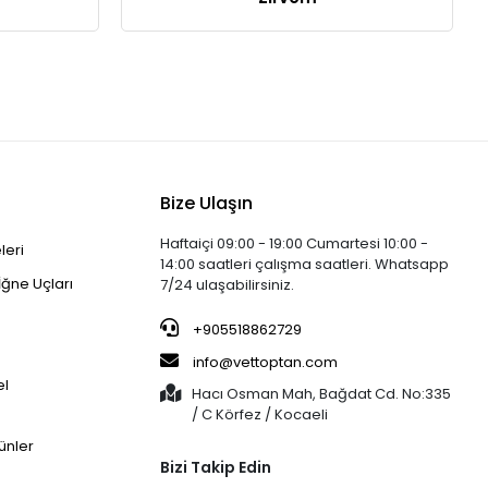
Bize Ulaşın
Haftaiçi 09:00 - 19:00 Cumartesi 10:00 -
leri
14:00 saatleri çalışma saatleri. Whatsapp
İğne Uçları
7/24 ulaşabilirsiniz.
+905518862729
info@vettoptan.com
el
Hacı Osman Mah, Bağdat Cd. No:335
/ C Körfez / Kocaeli
ünler
Bizi Takip Edin