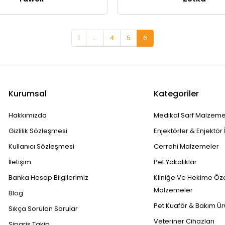
1
...
4
5
6
Kurumsal
Kategoriler
Hakkımızda
Medikal Sarf Malzeme
Gizlilik Sözleşmesi
Enjektörler & Enjektör 
Kullanıcı Sözleşmesi
Cerrahi Malzemeler
İletişim
Pet Yakalıklar
Banka Hesap Bilgilerimiz
Kliniğe Ve Hekime Öz
Malzemeler
Blog
Pet Kuaför & Bakım Ür
Sıkça Sorulan Sorular
Veteriner Cihazları
Sipariş Takip