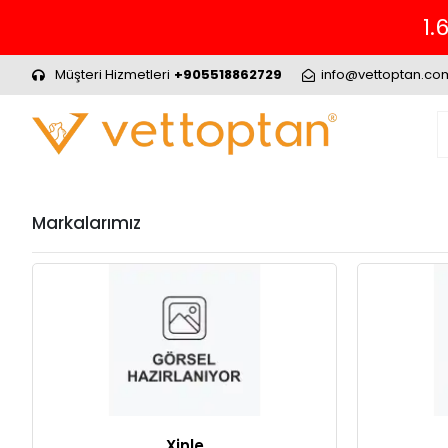
1.
Müşteri Hizmetleri
+905518862729
info@vettoptan.co
Markalarımız
Xinle