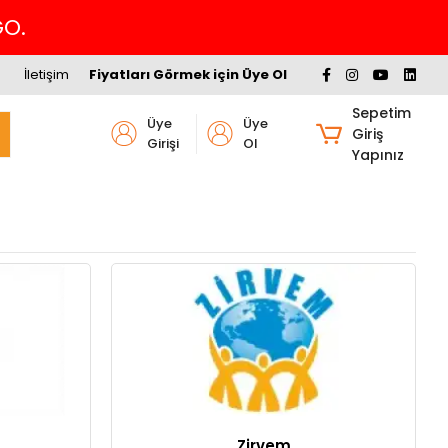
GO.
İletişim
Fiyatları Görmek için Üye Ol
Sepetim
Üye
Üye
Giriş
Girişi
Ol
Yapınız
Zirvem