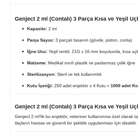
Genject 2 ml (Contalı) 3 Parça Kısa ve Yeşil Uçl
Kapasite:
2 ml​
Parça Sayısı:
3 parçalı tasarım (gövde, piston, conta)​
İğne Ucu:
Yeşil renkli, 21G x 16 mm boyutunda, kısa uçl
Malzeme:
Medikal sınıfı plastik ve paslanmaz çelik iğne​
Sterilizasyon:
Steril ve tek kullanımlık​
Kutu İçeriği:
250 adet enjektör​ x 4 Kutu =
1000 adet Kol
Genject 2 ml (Contalı) 3 Parça Kısa ve Yeşil Uç
Genject 2 ml'lik bu enjektör, veteriner kullanımına özel olarak ta
ilaçların hassas ve güvenli bir şekilde uygulanması için idealdir.​