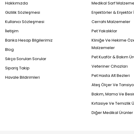
Hakkımızda
Medikal Sarf Malzeme
Gizlilik Sözleşmesi
Enjektörler & Enjektör 
Kullanıcı Sözleşmesi
Cerrahi Malzemeler
İletişim
Pet Yakalıklar
Banka Hesap Bilgilerimiz
Kliniğe Ve Hekime Öz
Malzemeler
Blog
Pet Kuaför & Bakım Ür
Sıkça Sorulan Sorular
Veteriner Cihazları
Sipariş Takip
Pet Hasta Alt Bezleri
Havale Bildirimleri
Ateş Ölçer Ve Tansiyon
Bakım, Mama Ve Besin
Kırtasiye Ve Temizlik Ü
Diğer Medikal Ürünler