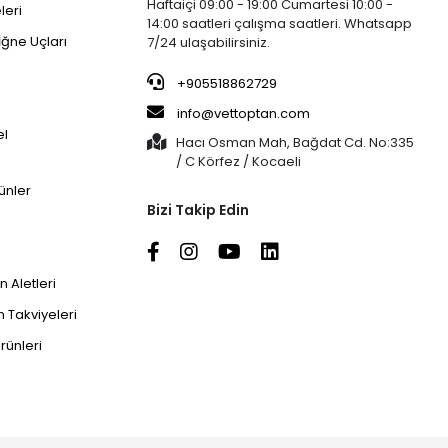
Haftaiçi 09:00 - 19:00 Cumartesi 10:00 -
leri
14:00 saatleri çalışma saatleri. Whatsapp
İğne Uçları
7/24 ulaşabilirsiniz.
+905518862729
info@vettoptan.com
el
Hacı Osman Mah, Bağdat Cd. No:335
/ C Körfez / Kocaeli
ünler
Bizi Takip Edin
 Aletleri
 Takviyeleri
rünleri