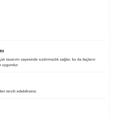
mı
rçalı tasarımı sayesinde sızdırmazlık sağlar, bu da ilaçların
n uygundur.​
n tercih edebilirsiniz.​