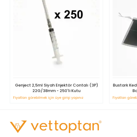
Genject 2,5ml Siyah Enjektör Contalı (3P)
Bustark Kedi
22G/38mm - 250'li Kutu
Bo
Fiyatları görebilmek için üye girişi yapınız
Fiyatları göreb