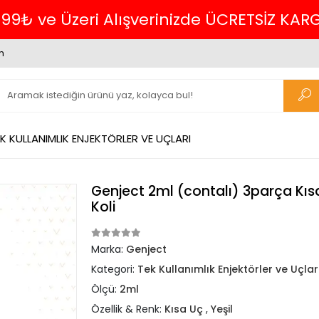
 KARGO.
m
K KULLANIMLIK ENJEKTÖRLER VE UÇLARI
Genject 2ml (contalı) 3parça Kısa 
Koli
Marka:
Genject
Kategori:
Tek Kullanımlık Enjektörler ve Uçlar
Ölçü:
2ml
Özellik & Renk:
Kısa Uç
,
Yeşil