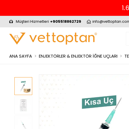
1.699₺ ve Üzeri Alışverinizde ÜCRETSİZ
Müşteri Hizmetleri
+905518862729
info@vettoptan.co
ANA SAYFA
ENJEKTÖRLER & ENJEKTÖR İĞNE UÇLARI
TE