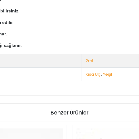
ilirsiniz.
 edilir.
nar.
i sağlanır.
2ml
Kısa Uç
,
Yeşil
Benzer Ürünler