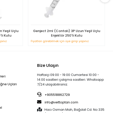
n Yeşil Uçlu
Genject 2ml (Contalı) 3P Uzun Yeşil Uçlu
li Kutu
Enjektör 250'li Kutu
apınız
Fiyatları görebilmek için üye girişi yapınız
Bize Ulaşın
Haftaiçi 09:00 - 19:00 Cumartesi 10:00 -
leri
14:00 saatleri çalışma saatleri. Whatsapp
İğne Uçları
7/24 ulaşabilirsiniz.
+905518862729
info@vettoptan.com
el
Hacı Osman Mah, Bağdat Cd. No:335