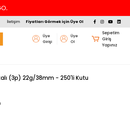
İletişim
Fiyatları Görmek için Üye Ol
Sepetim
Üye
Üye
Giriş
Girişi
Ol
Yapınız
talı (3p) 22g/38mm - 250'li Kutu
ı