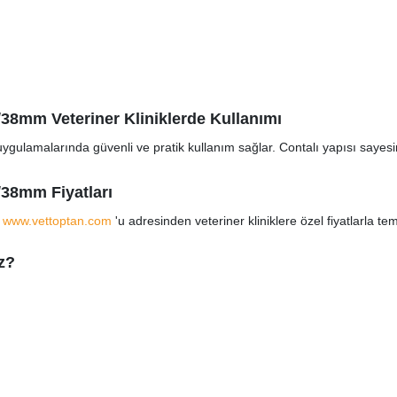
/38mm Veteriner Kliniklerde Kullanımı
 uygulamalarında güvenli ve pratik kullanım sağlar. Contalı yapısı sayes
/38mm Fiyatları
ü
www.vettoptan.com
'u adresinden veteriner kliniklere özel fiyatlarla tem
z?