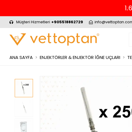
1.699₺ ve Üzeri Alış
Müşteri Hizmetleri
+905518862729
info@vettoptan.co
ANA SAYFA
ENJEKTÖRLER & ENJEKTÖR İĞNE UÇLARI
TE