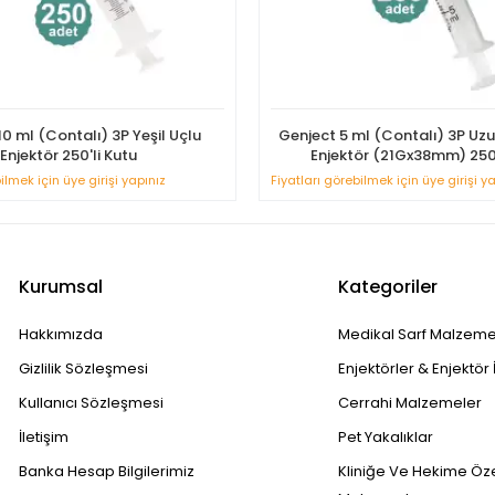
0 ml (Contalı) 3P Yeşil Uçlu
Genject 5 ml (Contalı) 3P Uzu
Enjektör 250'li Kutu
Enjektör (21Gx38mm) 250'
ilmek için üye girişi yapınız
Fiyatları görebilmek için üye girişi y
Kurumsal
Kategoriler
Hakkımızda
Medikal Sarf Malzeme
Gizlilik Sözleşmesi
Enjektörler & Enjektör 
Kullanıcı Sözleşmesi
Cerrahi Malzemeler
İletişim
Pet Yakalıklar
Banka Hesap Bilgilerimiz
Kliniğe Ve Hekime Öz