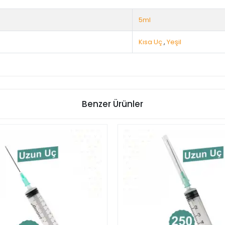
5ml
Kısa Uç
,
Yeşil
Benzer Ürünler