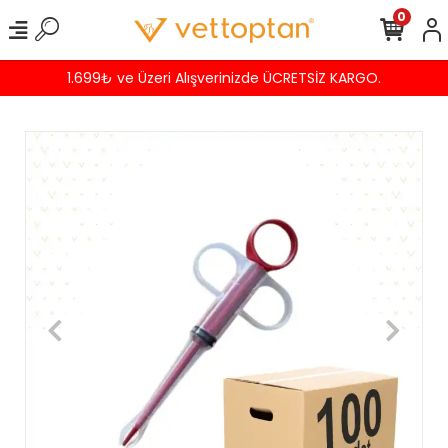
0
1.699₺ ve Üzeri Alışverinizde ÜCRETSİZ KARGO.