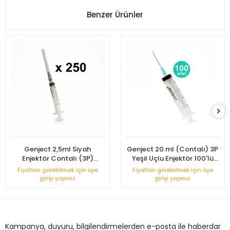
Benzer Ürünler
Genject 2,5ml Siyah
Genject 20 ml (Contalı) 3P
Enjektör Contalı (3P)
Yeşil Uçlu Enjektör 100'lü
22G/38mm - 250'li Kutu
Kutu
Fiyatları görebilmek için üye
Fiyatları görebilmek için üye
girişi yapınız
girişi yapınız
Kampanya, duyuru, bilgilendirmelerden e-posta ile haberdar