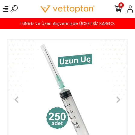
0
1.699₺ ve Üzeri Alışverinizde ÜCRETSİZ KARGO.