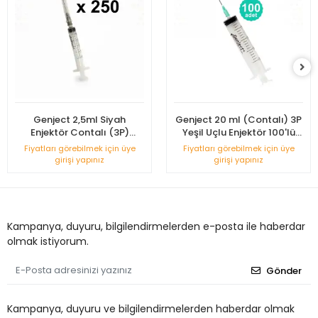
Genject 2,5ml Siyah
Genject 20 ml (Contalı) 3P
Enjektör Contalı (3P)
Yeşil Uçlu Enjektör 100'lü
22G/38mm - 250'li Kutu
Kutu
Fiyatları görebilmek için üye
Fiyatları görebilmek için üye
girişi yapınız
girişi yapınız
Kampanya, duyuru, bilgilendirmelerden e-posta ile haberdar
olmak istiyorum.
Gönder
Kampanya, duyuru ve bilgilendirmelerden haberdar olmak