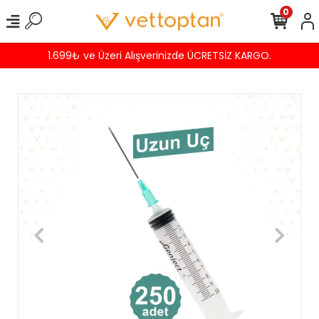
0
1.699₺ ve Üzeri Alışverinizde ÜCRETSİZ KARGO.