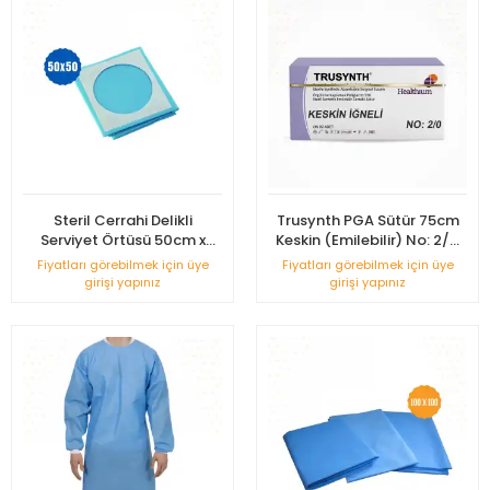
Steril Cerrahi Delikli
Trusynth PGA Sütür 75cm
Serviyet Örtüsü 50cm x
Keskin (Emilebilir) No: 2/0
50cm
12'li Kutu
Fiyatları görebilmek için üye
Fiyatları görebilmek için üye
girişi yapınız
girişi yapınız