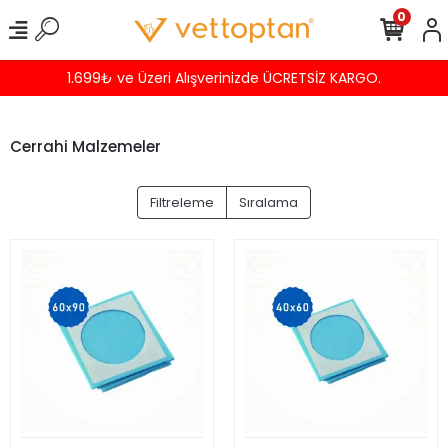
0
TSİZ KARGO.
Havalede %4 İNDİRİM
Cerrahi Malzemeler
Filtreleme
Sıralama