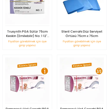
Trusynth PGA Sütür 75cm
Steril Cerrahi Düz Serviyet
Keskin (Emilebilir) No: 1 12'li
Örtüsü 75cm x 75cm
Kutu
Fiyatları görebilmek için üye
Fiyatları görebilmek için üye
girişi yapınız
girişi yapınız
Damacryl-Vet Cerrahi PGA
Damacryl-Vet Cerrahi PGA