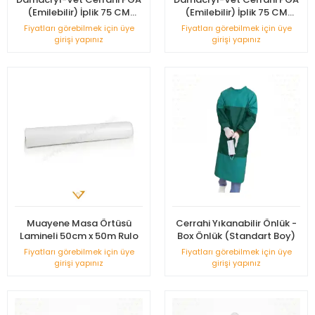
(Emilebilir) İplik 75 CM
(Emilebilir) İplik 75 CM
Keskin İğneli 12'li Paket No: 1
Keskin İğneli 12'li Paket No:
Fiyatları görebilmek için üye
Fiyatları görebilmek için üye
3/0
girişi yapınız
girişi yapınız
Muayene Masa Örtüsü
Cerrahi Yıkanabilir Önlük -
Lamineli 50cm x 50m Rulo
Box Önlük (Standart Boy)
Fiyatları görebilmek için üye
Fiyatları görebilmek için üye
girişi yapınız
girişi yapınız