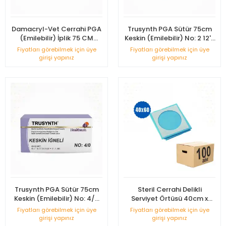
Damacryl-Vet Cerrahi PGA
Trusynth PGA Sütür 75cm
(Emilebilir) İplik 75 CM
Keskin (Emilebilir) No: 2 12'li
Keskin İğneli 12'li Paket No: 2
Kutu
Fiyatları görebilmek için üye
Fiyatları görebilmek için üye
girişi yapınız
girişi yapınız
Trusynth PGA Sütür 75cm
Steril Cerrahi Delikli
Keskin (Emilebilir) No: 4/0
Serviyet Örtüsü 40cm x
12'li Kutu
60cm - 100 Adet
Fiyatları görebilmek için üye
Fiyatları görebilmek için üye
girişi yapınız
girişi yapınız