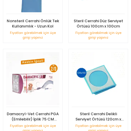
Nonsteril Cerrahi Önlük Tek
Steril Cerrahi Düz Serviyet
Kullanımlık - Uzun Kol
Örtüsü 100cm x 100cm
Fiyatları görebilmek için üye
Fiyatları görebilmek için üye
girişi yapınız
girişi yapınız
Damacryl-Vet Cerrahi PGA
Steril Cerrahi Delikli
(Emilebilir) İplik 75 CM
Serviyet Örtüsü 120cm x
Keskin İğneli 12'li Paket No:
150cm
Fiyatları görebilmek için üye
Fiyatları görebilmek için üye
2/0
girişi yapınız
girişi yapınız