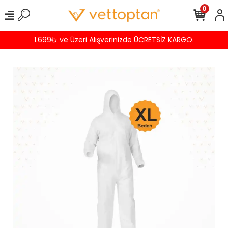
0
1.699₺ ve Üzeri Alışverinizde ÜCRETSİZ KARGO.