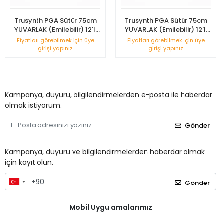
Trusynth PGA Sütür 75cm
Trusynth PGA Sütür 75cm
YUVARLAK (Emilebilir) 12'li
YUVARLAK (Emilebilir) 12'li
Kutu No: 3/0
Kutu No: 2/0
Fiyatları görebilmek için üye
Fiyatları görebilmek için üye
girişi yapınız
girişi yapınız
Kampanya, duyuru, bilgilendirmelerden e-posta ile haberdar
olmak istiyorum.
Gönder
Kampanya, duyuru ve bilgilendirmelerden haberdar olmak
için kayıt olun.
Gönder
Mobil Uygulamalarımız