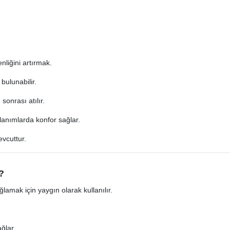
nliğini artırmak.
bulunabilir.
sonrası atılır.
llanımlarda konfor sağlar.
evcuttur.
?
ğlamak için yaygın olarak kullanılır.
ğlar.