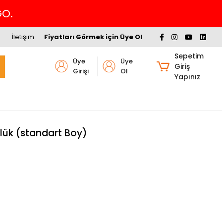
GO.
İletişim
Fiyatları Görmek için Üye Ol
Sepetim
Üye
Üye
Giriş
Girişi
Ol
Yapınız
nlük (standart Boy)