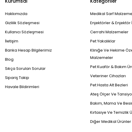
Kurumsal
Kategoriler
Hakkımızda
Medikal Sarf Malzeme
Gizlilik Sözleşmesi
Enjektörler & Enjektör 
Kullanıcı Sözleşmesi
Cerrahi Malzemeler
İletişim
Pet Yakalıklar
Banka Hesap Bilgilerimiz
Kliniğe Ve Hekime Öz
Malzemeler
Blog
Pet Kuaför & Bakım Ür
Sıkça Sorulan Sorular
Veteriner Cihazları
Sipariş Takip
Pet Hasta Alt Bezleri
Havale Bildirimleri
Ateş Ölçer Ve Tansiyon
Bakım, Mama Ve Besin
Kırtasiye Ve Temizlik Ü
Diğer Medikal Ürünler