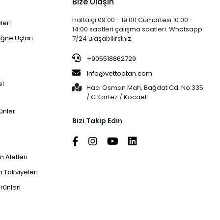
Bize Ulaşın
Haftaiçi 09:00 - 19:00 Cumartesi 10:00 -
leri
14:00 saatleri çalışma saatleri. Whatsapp
İğne Uçları
7/24 ulaşabilirsiniz.
+905518862729
info@vettoptan.com
el
Hacı Osman Mah, Bağdat Cd. No:335
/ C Körfez / Kocaeli
ünler
Bizi Takip Edin
 Aletleri
 Takviyeleri
rünleri