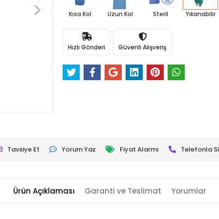
Kısa Kol
Uzun Kol
Steril
Yıkanabilir
Hızlı Gönderi
Güvenli Alışveriş
Tavsiye Et
Yorum Yaz
Fiyat Alarmı
Telefonla Si
Ürün Açıklaması
Garanti ve Teslimat
Yorumlar