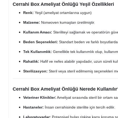
Cerrahi Box Ameliyat Önlüğü Yeşil Özellikleri
Renk:
Yeşil (ameliyat ortamlarına uygun)
Malzeme:
Nonwoven kumaştan üretilmiştir.
Kullanım Amacı:
Steriliteyi sağlamak ve operatörün güve
Beden Seçenekleri:
Standart beden ve farklı boyutlarda 
Tek Kullanımlık:
Genellikle tek kullanımlık olup, kullanım 
Rahatlık:
Hafif ve nefes alabilir yapıdadır, uzun süreli ku
Sterilizasyon:
Steril veya steril edilmemiş seçenekleri m
Cerrahi Box Ameliyat Önlüğü Nerede Kullanılır
Veteriner Klinikler:
Ameliyat sırasında steril bir ortam sa
Hastaneler:
İnsan cerrahisinde sterilite için tercih edilir.
Laboratuvarlar:
Potansiyel bulaş riskine karşı koruma sa