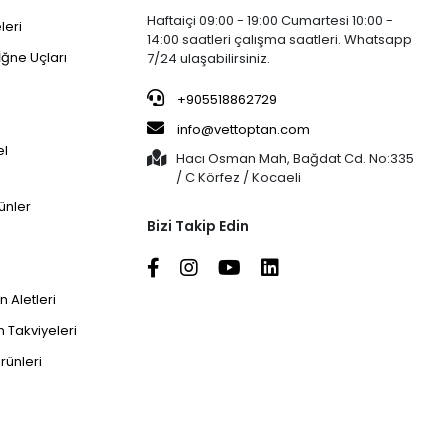
Haftaiçi 09:00 - 19:00 Cumartesi 10:00 -
leri
14:00 saatleri çalışma saatleri. Whatsapp
İğne Uçları
7/24 ulaşabilirsiniz.
+905518862729
info@vettoptan.com
el
Hacı Osman Mah, Bağdat Cd. No:335
/ C Körfez / Kocaeli
ünler
Bizi Takip Edin
 Aletleri
 Takviyeleri
rünleri