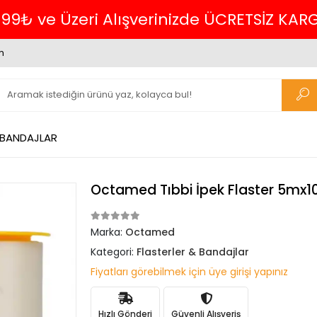
Havalede %4 İNDİR
m
 BANDAJLAR
Octamed Tıbbi İpek Flaster 5mx
Marka:
Octamed
Kategori:
Flasterler & Bandajlar
Fiyatları görebilmek için üye girişi yapınız
Hızlı Gönderi
Güvenli Alışveriş