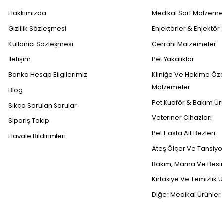
Hakkımızda
Medikal Sarf Malzeme
Gizlilik Sözleşmesi
Enjektörler & Enjektör 
Kullanıcı Sözleşmesi
Cerrahi Malzemeler
İletişim
Pet Yakalıklar
Banka Hesap Bilgilerimiz
Kliniğe Ve Hekime Öz
Malzemeler
Blog
Pet Kuaför & Bakım Ür
Sıkça Sorulan Sorular
Veteriner Cihazları
Sipariş Takip
Pet Hasta Alt Bezleri
Havale Bildirimleri
Ateş Ölçer Ve Tansiyon
Bakım, Mama Ve Besin
Kırtasiye Ve Temizlik Ü
Diğer Medikal Ürünler