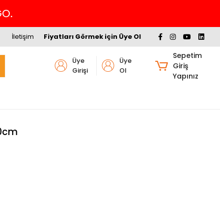
İM
İletişim
Fiyatları Görmek için Üye Ol
Sepetim
Üye
Üye
Giriş
Girişi
Ol
Yapınız
10cm