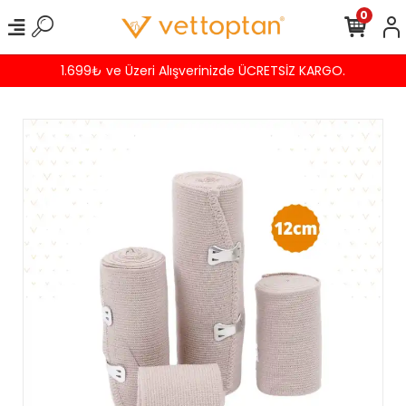
0
9₺ ve Üzeri Alışverinizde ÜCRETSİZ KARGO.