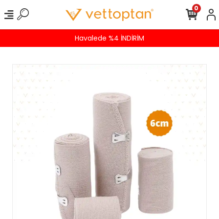
0
Havalede %4 İNDİRİM