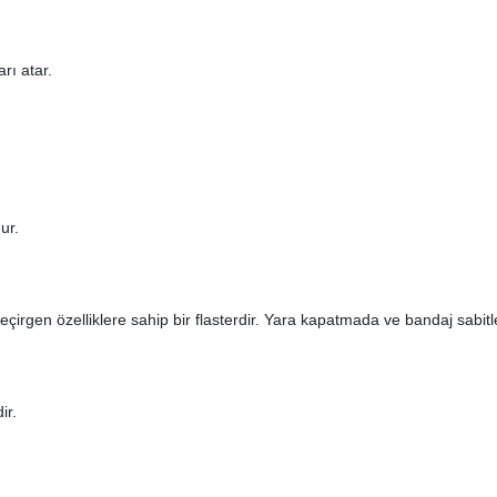
rı atar.
ur.
eçirgen özelliklere sahip bir flasterdir. Yara kapatmada ve bandaj sabitl
ir.