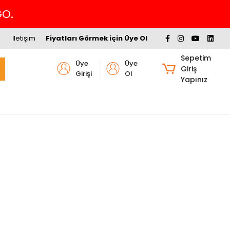
GO.
İletişim
Fiyatları Görmek için Üye Ol
Sepetim
Üye
Üye
Giriş
Girişi
Ol
Yapınız