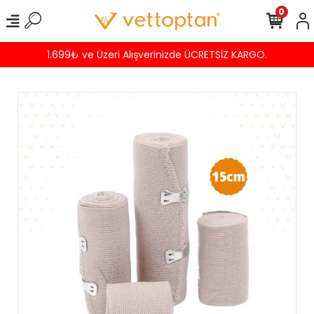
0
9₺ ve Üzeri Alışverinizde ÜCRETSİZ KARGO.