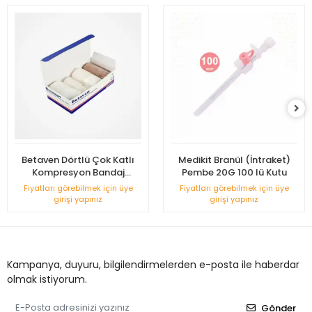
Betaven Dörtlü Çok Katlı
Medikit Branül (İntraket)
Kompresyon Bandaj
Pembe 20G 100 lü Kutu
Sistemi
Fiyatları görebilmek için üye
Fiyatları görebilmek için üye
girişi yapınız
girişi yapınız
Kampanya, duyuru, bilgilendirmelerden e-posta ile haberdar
olmak istiyorum.
Gönder