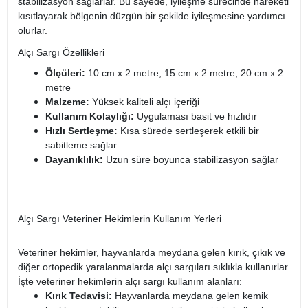
stabilizasyon sağlarlar. Bu sayede, iyileşme sürecinde hareketi
kısıtlayarak bölgenin düzgün bir şekilde iyileşmesine yardımcı
olurlar.
Alçı Sargı Özellikleri
Ölçüleri:
10 cm x 2 metre, 15 cm x 2 metre, 20 cm x 2
metre
Malzeme:
Yüksek kaliteli alçı içeriği
Kullanım Kolaylığı:
Uygulaması basit ve hızlıdır
Hızlı Sertleşme:
Kısa sürede sertleşerek etkili bir
sabitleme sağlar
Dayanıklılık:
Uzun süre boyunca stabilizasyon sağlar
Alçı Sargı Veteriner Hekimlerin Kullanım Yerleri
Veteriner hekimler, hayvanlarda meydana gelen kırık, çıkık ve
diğer ortopedik yaralanmalarda alçı sargıları sıklıkla kullanırlar.
İşte veteriner hekimlerin alçı sargı kullanım alanları:
Kırık Tedavisi:
Hayvanlarda meydana gelen kemik