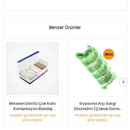
Benzer Ürünler
Betaven Dörtlü Çok Katlı
Gypsona Alçı Sargı
Kompresyon Bandaj
20cmx2m (Çabuk Donan
Sistemi
Alçı)
Fiyatları görebilmek için üye
Fiyatları görebilmek için üye
girişi yapınız
girişi yapınız