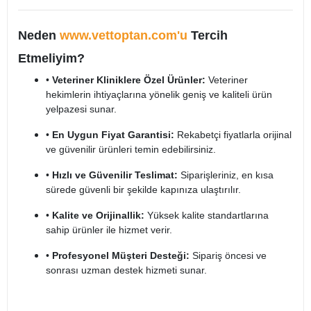
Neden
www.vettoptan.com'u
Tercih
Etmeliyim?
•
Veteriner Kliniklere Özel Ürünler:
Veteriner
hekimlerin ihtiyaçlarına yönelik geniş ve kaliteli ürün
yelpazesi sunar.
•
En Uygun Fiyat Garantisi:
Rekabetçi fiyatlarla orijinal
ve güvenilir ürünleri temin edebilirsiniz.
•
Hızlı ve Güvenilir Teslimat:
Siparişleriniz, en kısa
sürede güvenli bir şekilde kapınıza ulaştırılır.
•
Kalite ve Orijinallik:
Yüksek kalite standartlarına
sahip ürünler ile hizmet verir.
•
Profesyonel Müşteri Desteği:
Sipariş öncesi ve
sonrası uzman destek hizmeti sunar.