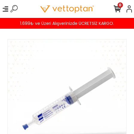
0
1.699₺ ve Üzeri Alışverinizde ÜCRETSİZ KARGO.