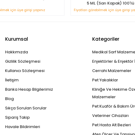
5 ML (Sarı Kapak) 100'lü
ilmek için üye girişi yapınız
Fiyatları görebilmek için üye girişi y
Kurumsal
Kategoriler
Hakkımızda
Medikal Sarf Malzeme
Gizlilik Sözleşmesi
Enjektörler & Enjektör 
Kullanıcı Sözleşmesi
Cerrahi Malzemeler
İletişim
Pet Yakalıklar
Banka Hesap Bilgilerimiz
Kliniğe Ve Hekime Öz
Malzemeler
Blog
Pet Kuaför & Bakım Ür
Sıkça Sorulan Sorular
Veteriner Cihazları
Sipariş Takip
Pet Hasta Alt Bezleri
Havale Bildirimleri
Ateş Ölçer Ve Tansiyon