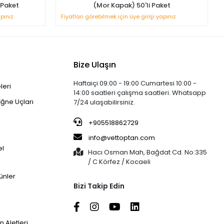
 Paket
(Mor Kapak) 50'li Paket
apınız
Fiyatları görebilmek için üye girişi yapınız
Bize Ulaşın
Haftaiçi 09:00 - 19:00 Cumartesi 10:00 -
leri
14:00 saatleri çalışma saatleri. Whatsapp
İğne Uçları
7/24 ulaşabilirsiniz.
+905518862729
info@vettoptan.com
el
Hacı Osman Mah, Bağdat Cd. No:335
/ C Körfez / Kocaeli
ünler
Bizi Takip Edin
 Aletleri