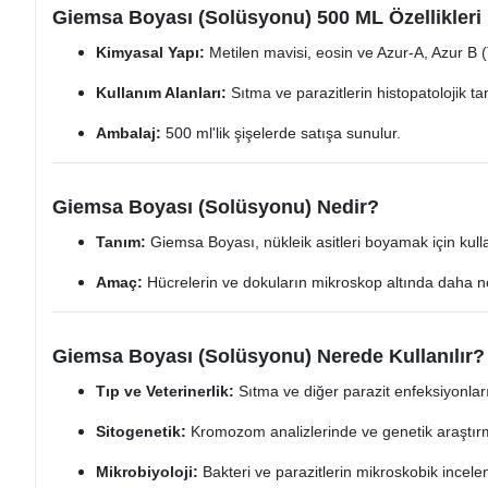
Giemsa Boyası (Solüsyonu) 500 ML Özellikleri
Kimyasal Yapı:
Metilen mavisi, eosin ve Azur-A, Azur B (T
Kullanım Alanları:
Sıtma ve parazitlerin histopatolojik tanı
Ambalaj:
500 ml'lik şişelerde satışa sunulur.
Giemsa Boyası (Solüsyonu) Nedir?
Tanım:
Giemsa Boyası, nükleik asitleri boyamak için kullan
Amaç:
Hücrelerin ve dokuların mikroskop altında daha ne
Giemsa Boyası (Solüsyonu) Nerede Kullanılır?
Tıp ve Veterinerlik:
Sıtma ve diğer parazit enfeksiyonların
Sitogenetik:
Kromozom analizlerinde ve genetik araştırma
Mikrobiyoloji:
Bakteri ve parazitlerin mikroskobik incelem