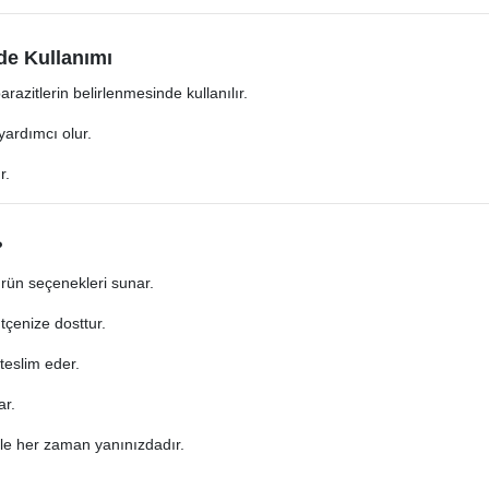
de Kullanımı
zitlerin belirlenmesinde kullanılır.
yardımcı olur.
r.
?
ürün seçenekleri sunar.
tçenize dosttur.
 teslim eder.
ar.
 ile her zaman yanınızdadır.