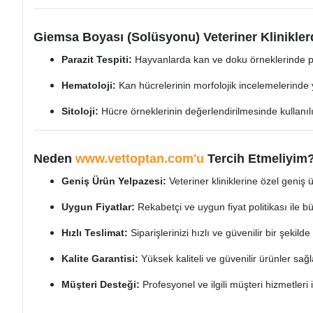
Giemsa Boyası (Solüsyonu) Veteriner Klinikler
Parazit Tespiti:
Hayvanlarda kan ve doku örneklerinde para
Hematoloji:
Kan hücrelerinin morfolojik incelemelerinde 
Sitoloji:
Hücre örneklerinin değerlendirilmesinde kullanılı
Neden
www.vettoptan.com'u
Tercih Etmeliyim
Geniş Ürün Yelpazesi:
Veteriner kliniklerine özel geniş 
Uygun Fiyatlar:
Rekabetçi ve uygun fiyat politikası ile bü
Hızlı Teslimat:
Siparişlerinizi hızlı ve güvenilir bir şekilde
Kalite Garantisi:
Yüksek kaliteli ve güvenilir ürünler sağl
Müşteri Desteği:
Profesyonel ve ilgili müşteri hizmetleri