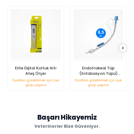
Elite Dijital Koltuk Altı
Endotrakeal Tüp
Ateş Ölçer
(Entübasyon Tüpü)
Spiralli Balonlu No: 8,5
Fiyatları görebilmek için üye
Fiyatları görebilmek için üye
girişi yapınız
girişi yapınız
Başarı Hikayemiz
Veterinerler Bize Güveniyor.