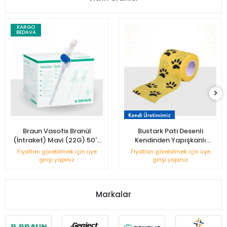
KARGO
BEDAVA
Braun Vasofix Branül
Bustark Pati Desenli
(İntraket) Mavi (22G) 50'li
Kendinden Yapışkanlı
Kutu
Bandaj5cmx4,5m - Sarı
Fiyatları görebilmek için üye
Fiyatları görebilmek için üye
girişi yapınız
girişi yapınız
Markalar