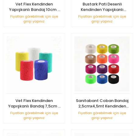
Vet Flex Kendinden
Bustark Pati Desenli
Yapışkanlı Bandaj 10cm x
Kendinden Yapışkanlı
4,5m
Bandaj5cmx4,5m - Sarı
Fiyatları görebilmek için üye
Fiyatları görebilmek için üye
girişi yapınız
girişi yapınız
Vet Flex Kendinden
Sanitabant Coban Bandaj
Yapışkanlı Bandaj 7,5cm x
2,5cmx4,5mt Kendinden
4,5m
Yapışkanlı - 1 Adet
Fiyatları görebilmek için üye
Fiyatları görebilmek için üye
girişi yapınız
girişi yapınız