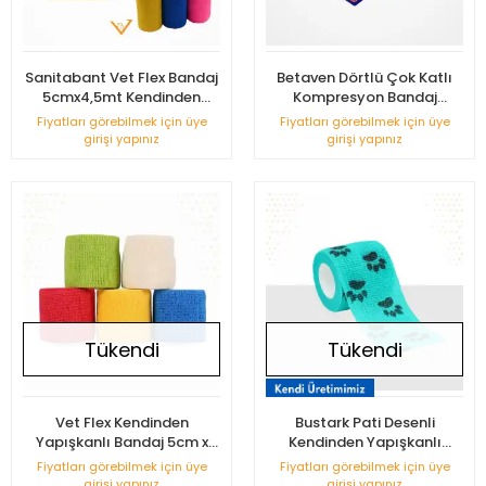
Sanitabant Vet Flex Bandaj
Betaven Dörtlü Çok Katlı
5cmx4,5mt Kendinden
Kompresyon Bandaj
Yapışkanlı
Sistemi
Fiyatları görebilmek için üye
Fiyatları görebilmek için üye
girişi yapınız
girişi yapınız
Tükendi
Tükendi
Vet Flex Kendinden
Bustark Pati Desenli
Yapışkanlı Bandaj 5cm x
Kendinden Yapışkanlı
4,5m
Bandaj5cmx4,5m - Turkuaz
Fiyatları görebilmek için üye
Fiyatları görebilmek için üye
girişi yapınız
girişi yapınız