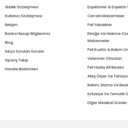
Gizlilik Sözleşmesi
Enjektörler & Enjektör 
Kullanıcı Sözleşmesi
Cerrahi Malzemeler
İletişim
Pet Yakalıklar
Banka Hesap Bilgilerimiz
Kliniğe Ve Hekime Öz
Malzemeler
Blog
Pet Kuaför & Bakım Ür
Sıkça Sorulan Sorular
Veteriner Cihazları
Sipariş Takip
Pet Hasta Alt Bezleri
Havale Bildirimleri
Ateş Ölçer Ve Tansiyon
Bakım, Mama Ve Besin
Kırtasiye Ve Temizlik Ü
Diğer Medikal Ürünler