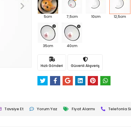
5cm
7,5cm
10cm
12,5cm
35cm
40cm
Hızlı Gönderi
Güvenli Alışveriş
Tavsiye Et
Yorum Yaz
Fiyat Alarmı
Telefonla Si