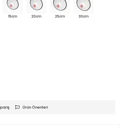
15cm
20cm
25cm
30cm
pariş
Ürün Önerileri