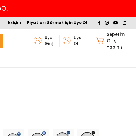
Havalede %4 İNDİRİM
İletişim
Fiyatları Görmek için Üye Ol
Sepetim
Üye
Üye
Giriş
Girişi
Ol
Yapınız