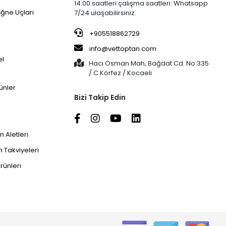
14:00 saatleri çalışma saatleri. Whatsapp
İğne Uçları
7/24 ulaşabilirsiniz.
+905518862729
info@vettoptan.com
el
Hacı Osman Mah, Bağdat Cd. No:335
/ C Körfez / Kocaeli
ünler
Bizi Takip Edin
 Aletleri
 Takviyeleri
rünleri