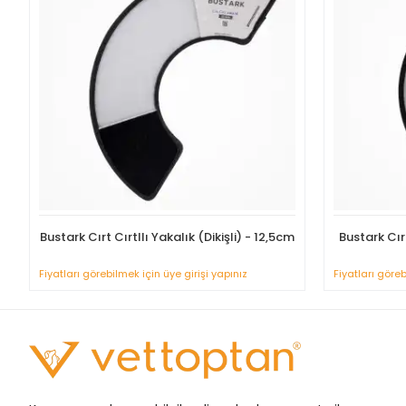
Bustark Cırt Cırtllı Yakalık (Dikişli) - 12,5cm
Bustark Cırt
Fiyatları görebilmek için üye girişi yapınız
Fiyatları göreb