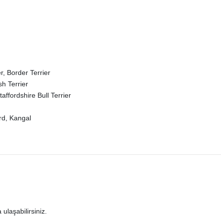
r, Border Terrier
sh Terrier
affordshire Bull Terrier
rd, Kangal
 ulaşabilirsiniz.