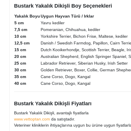
Bustark Yakalık Dikişli Boy Seçenekleri
Yakalık Boyu
Uygun Hayvan Türü / Irklar
5 cm
Yavru kediler
7,5 cm
Pomeranian, Chihuahua, kediler
10 cm
Yorkshire Terrier, Bichon Frise, Maltese, kediler
12,5 cm
Danish / Swedish Farmdog, Papillon, Cairn Terrie
15 cm
Dutch Kooikerhondje, Scottish Terrier, Beagle, Iri
20 cm
Australian Shepherd, English Springer Spaniel, St
25 cm
Labrador Retriever, Siberian Husky, Irish Setter
30 cm
Golden Retriever, Boxer, Collie, German Shephe
35 cm
Cane Corso, Dogo, Kangal
40 cm
Cane Corso, Dogo, Kangal
Bustark Yakalık Dikişli Fiyatları
Bustark Yakalık Dikişli, avantajlı fiyatlarla
www.vettoptan.com
da satıştadır.
Veteriner kliniklerin ihtiyaçlarına uygun bu ürüne uygun fiyatlarla