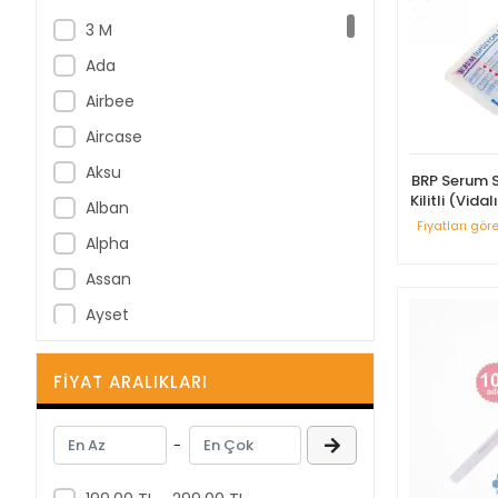
3 M
Ada
Airbee
Aircase
Aksu
BRP Serum S
Kilitli (Vidal
Alban
Fiyatları gör
Alpha
Assan
Ayset
B Braun
FIYAT ARALIKLARI
B-Good
Bastos Viegas
-
BD
Berha