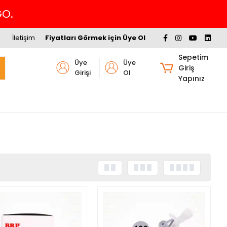
GO.
İletişim
Fiyatları Görmek için Üye Ol
Sepetim
Üye
Üye
Giriş
Girişi
Ol
Yapınız