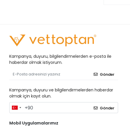
Cutta Cutter
Damacryl Vet
Damla Sağlık
Dermosept
Duru Plast
Düzey
Kampanya, duyuru, bilgilendirmelerden e-posta ile
haberdar olmak istiyorum.
Easyflow
Ece
Gönder
Elan
Kampanya, duyuru ve bilgilendirmelerden haberdar
Elite
olmak için kayıt olun.
Evony
Gönder
Fitolab
Flashcast
Mobil Uygulamalarımız
Foodline