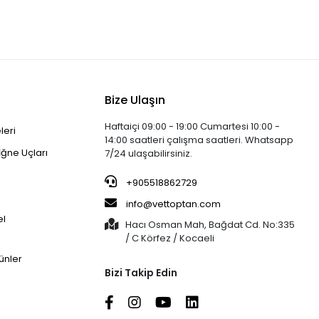
Bize Ulaşın
Haftaiçi 09:00 - 19:00 Cumartesi 10:00 -
leri
14:00 saatleri çalışma saatleri. Whatsapp
İğne Uçları
7/24 ulaşabilirsiniz.
+905518862729
info@vettoptan.com
el
Hacı Osman Mah, Bağdat Cd. No:335
/ C Körfez / Kocaeli
ünler
Bizi Takip Edin