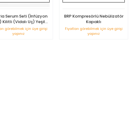
ria Serum Seti (İnfüzyon
BRP Kompresörlü Nebülizatör
) Kilitli (Vidalı Uç) Yeşil
Kapaklı
Uçlu 25'li Paket
arı görebilmek için üye girişi
Fiyatları görebilmek için üye girişi
yapınız
yapınız