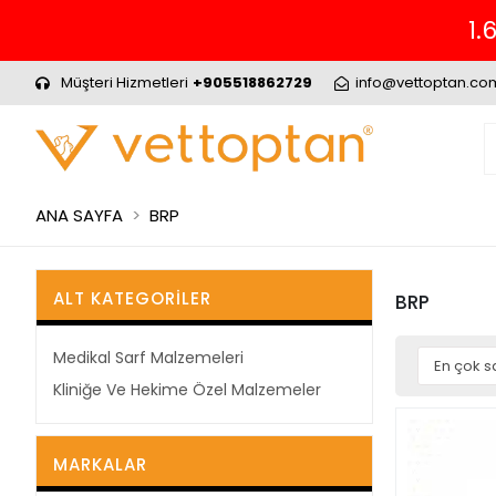
1.
Müşteri Hizmetleri
+905518862729
info@vettoptan.co
ANA SAYFA
BRP
ALT KATEGORILER
BRP
Medikal Sarf Malzemeleri
Kliniğe Ve Hekime Özel Malzemeler
MARKALAR