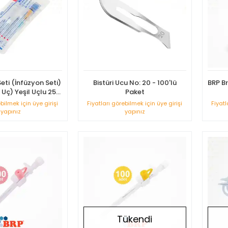
eti (İnfüzyon Seti)
Bistüri Ucu No: 20 - 100'lü
BRP B
ı Uç) Yeşil Uçlu 25'li
Paket
Paket
ebilmek için üye girişi
Fiyatları görebilmek için üye girişi
Fiyatl
yapınız
yapınız
Tükendi