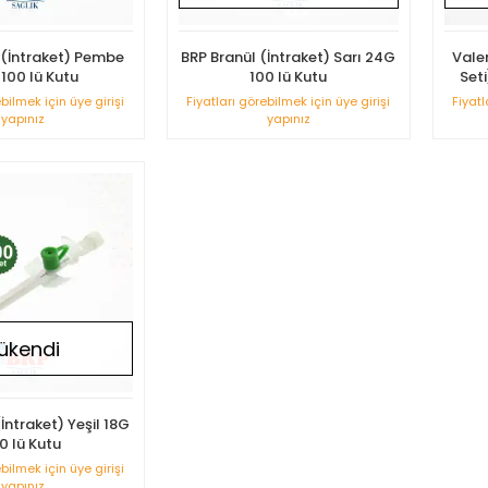
 (İntraket) Pembe
BRP Branül (İntraket) Sarı 24G
Vale
100 lü Kutu
100 lü Kutu
Seti
ebilmek için üye girişi
Fiyatları görebilmek için üye girişi
Fiyatl
yapınız
yapınız
ükendi
İntraket) Yeşil 18G
0 lü Kutu
ebilmek için üye girişi
yapınız