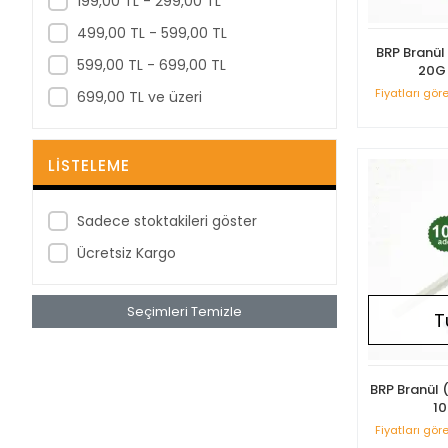
199,00 TL - 299,00 TL
Berika
499,00 TL - 599,00 TL
BRP Branül
BestPoint
599,00 TL - 699,00 TL
20G 
Betagauze
Fiyatları gör
699,00 TL ve üzeri
Betasan
Biorad
LISTELEME
Bioxi
Bıçakcılar
Sadece stoktakileri göster
BRP
Ücretsiz Kargo
Bustark
Seçimleri Temizle
Buster
T
Cansın
Clean Ped
BRP Branül (
10
Clivex
Fiyatları gör
Covidien