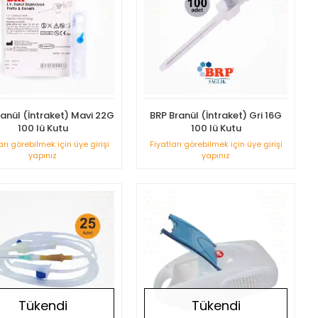
ranül (İntraket) Mavi 22G
BRP Branül (İntraket) Gri 16G
100 lü Kutu
100 lü Kutu
arı görebilmek için üye girişi
Fiyatları görebilmek için üye girişi
yapınız
yapınız
Tükendi
Tükendi