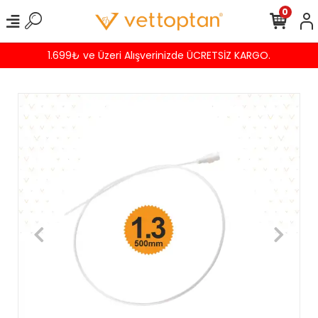
0
1.699₺ ve Üzeri Alışverinizde ÜCRETSİZ KARGO.