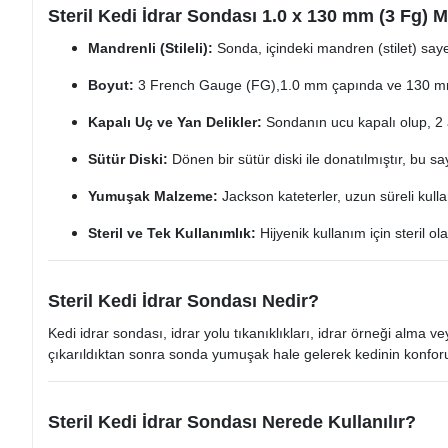
Steril Kedi İdrar Sondası 1.0 x 130 mm (3 Fg) M
Mandrenli (Stileli):
Sonda, içindeki mandren (stilet) saye
Boyut:
3 French Gauge (FG),1.0 mm çapında ve 130 mm
Kapalı Uç ve Yan Delikler:
Sondanın ucu kapalı olup, 2 a
Sütür Diski:
Dönen bir sütür diski ile donatılmıştır, bu say
Yumuşak Malzeme:
Jackson kateterler, uzun süreli kulla
Steril ve Tek Kullanımlık:
Hijyenik kullanım için steril ola
Steril Kedi İdrar Sondası Nedir?
Kedi idrar sondası, idrar yolu tıkanıklıkları, idrar örneği alma 
çıkarıldıktan sonra sonda yumuşak hale gelerek kedinin konforunu
Steril Kedi İdrar Sondası Nerede Kullanılır?