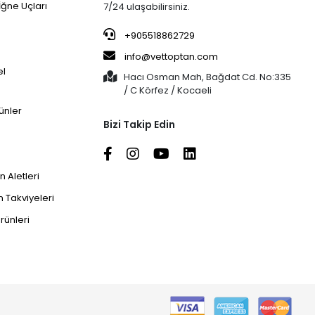
İğne Uçları
7/24 ulaşabilirsiniz.
+905518862729
info@vettoptan.com
el
Hacı Osman Mah, Bağdat Cd. No:335
/ C Körfez / Kocaeli
ünler
Bizi Takip Edin
 Aletleri
 Takviyeleri
rünleri