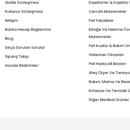
Gizlilik Sözleşmesi
Enjektörler & Enjektör 
Kullanıcı Sözleşmesi
Cerrahi Malzemeler
İletişim
Pet Yakalıklar
Banka Hesap Bilgilerimiz
Kliniğe Ve Hekime Öz
Malzemeler
Blog
Pet Kuaför & Bakım Ür
Sıkça Sorulan Sorular
Veteriner Cihazları
Sipariş Takip
Pet Hasta Alt Bezleri
Havale Bildirimleri
Ateş Ölçer Ve Tansiyon
Bakım, Mama Ve Besin
Kırtasiye Ve Temizlik Ü
Diğer Medikal Ürünler