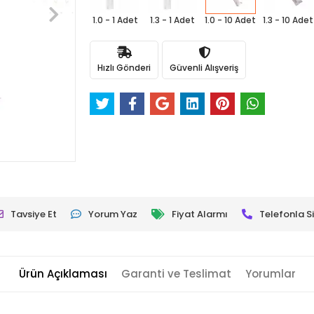
1.0 - 1 Adet
1.3 - 1 Adet
1.0 - 10 Adet
1.3 - 10 Adet
Hızlı Gönderi
Güvenli Alışveriş
Tavsiye Et
Yorum Yaz
Fiyat Alarmı
Telefonla Si
Ürün Açıklaması
Garanti ve Teslimat
Yorumlar