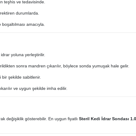
n teşhis ve tedavisinde.​
ektiren durumlarda.​
boşaltılması amacıyla.​
rar yoluna yerleştirilir.​
ildikten sonra mandren çıkarılır, böylece sonda yumuşak hale gelir.​
ir şekilde sabitlenir.​
rılır ve uygun şekilde imha edilir.​
ak değişiklik gösterebilir. En uygun fiyatlı
Steril Kedi İdrar Sondası 1