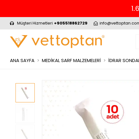
1.699₺ ve Üzeri Alış
Müşteri Hizmetleri
+905518862729
info@vettoptan.co
ANA SAYFA
MEDİKAL SARF MALZEMELERİ
İDRAR SONDA