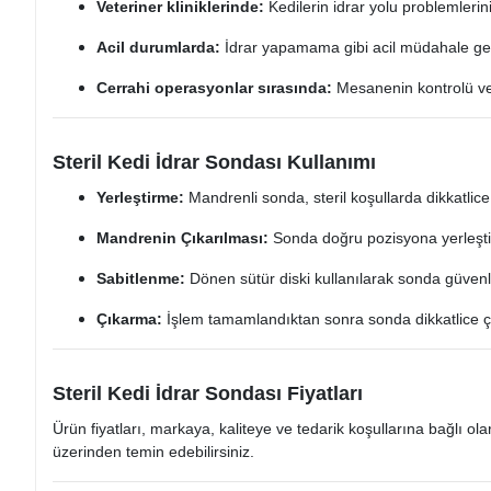
Veteriner kliniklerinde:
Kedilerin idrar yolu problemlerini
Acil durumlarda:
İdrar yapamama gibi acil müdahale ger
Cerrahi operasyonlar sırasında:
Mesanenin kontrolü ve 
Steril Kedi İdrar Sondası Kullanımı
Yerleştirme:
Mandrenli sonda, steril koşullarda dikkatlice id
Mandrenin Çıkarılması:
Sonda doğru pozisyona yerleştir
Sabitlenme:
Dönen sütür diski kullanılarak sonda güvenli b
Çıkarma:
İşlem tamamlandıktan sonra sonda dikkatlice çıka
Steril Kedi İdrar Sondası Fiyatları
Ürün fiyatları, markaya, kaliteye ve tedarik koşullarına bağlı olar
üzerinden temin edebilirsiniz.​