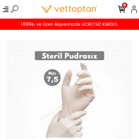
0
1.699₺ ve Üzeri Alışverinizde ÜCRETSİZ KARGO.