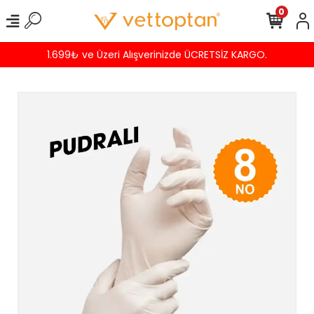
0
1.699₺ ve Üzeri Alışverinizde ÜCRETSİZ KARGO.