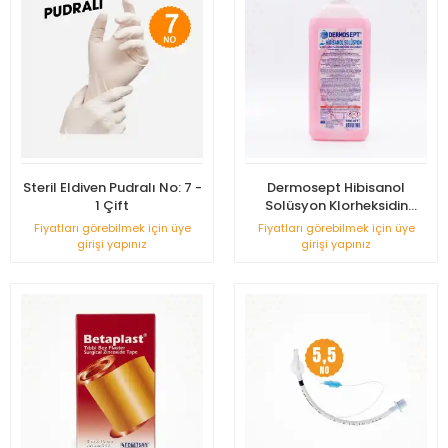
Steril Eldiven Pudralı No: 7 -
Dermosept Hibisanol
1 Çift
Solüsyon Klorheksidin
(CHLORHEXİDİNE %4) 1 LT
Fiyatları görebilmek için üye
Fiyatları görebilmek için üye
girişi yapınız
girişi yapınız