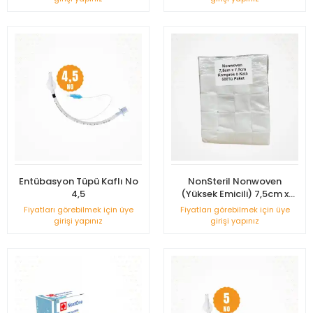
Entübasyon Tüpü Kaflı No
NonSteril Nonwoven
4,5
(Yüksek Emicili) 7,5cm x
7,5cm Kompres 8 Katlı -
Fiyatları görebilmek için üye
Fiyatları görebilmek için üye
500'lü Paket
girişi yapınız
girişi yapınız