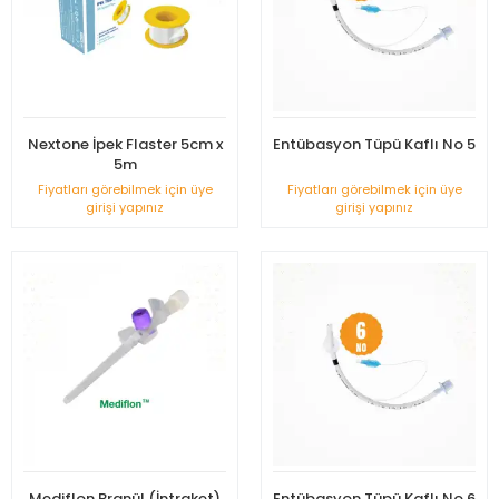
Nextone İpek Flaster 5cm x
Entübasyon Tüpü Kaflı No 5
5m
Fiyatları görebilmek için üye
Fiyatları görebilmek için üye
girişi yapınız
girişi yapınız
Mediflon Branül (İntraket)
Entübasyon Tüpü Kaflı No 6