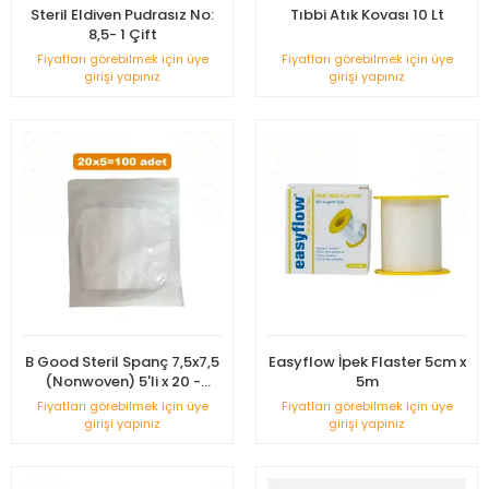
Steril Eldiven Pudrasız No:
Tıbbi Atık Kovası 10 Lt
8,5- 1 Çift
Fiyatları görebilmek için üye
Fiyatları görebilmek için üye
girişi yapınız
girişi yapınız
B Good Steril Spanç 7,5x7,5
Easyflow İpek Flaster 5cm x
(Nonwoven) 5'li x 20 -
5m
Kutusuz
Fiyatları görebilmek için üye
Fiyatları görebilmek için üye
girişi yapınız
girişi yapınız