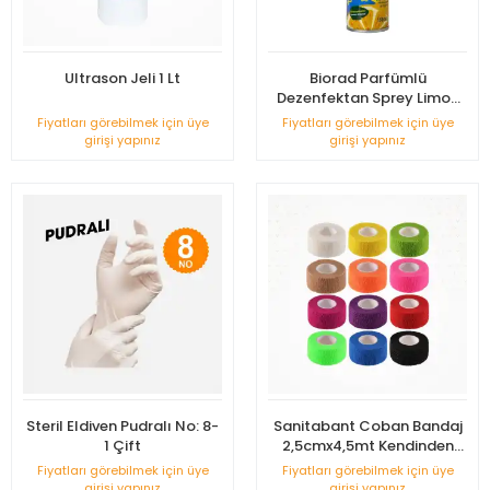
Ultrason Jeli 1 Lt
Biorad Parfümlü
Dezenfektan Sprey Limon
Kokulu 150ml
Fiyatları görebilmek için üye
Fiyatları görebilmek için üye
girişi yapınız
girişi yapınız
Steril Eldiven Pudralı No: 8-
Sanitabant Coban Bandaj
1 Çift
2,5cmx4,5mt Kendinden
Yapışkanlı - 1 Adet
Fiyatları görebilmek için üye
Fiyatları görebilmek için üye
girişi yapınız
girişi yapınız