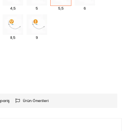
4,5
5
5,5
6
8,5
9
pariş
Ürün Önerileri