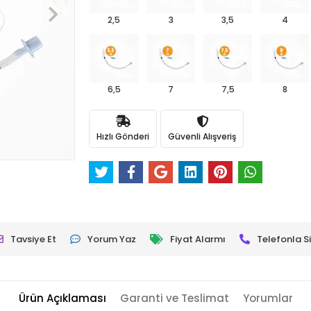
2,5
3
3,5
4
6,5
7
7,5
8
Hızlı Gönderi
Güvenli Alışveriş
Tavsiye Et
Yorum Yaz
Fiyat Alarmı
Telefonla Si
Ürün Açıklaması
Garanti ve Teslimat
Yorumlar