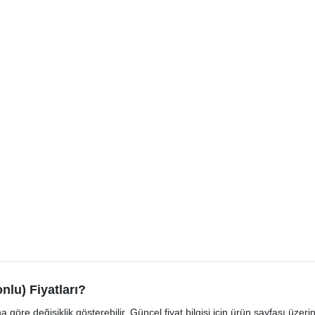
nlu) Fiyatları?
re değişiklik gösterebilir. Güncel fiyat bilgisi için ürün sayfası üzerin