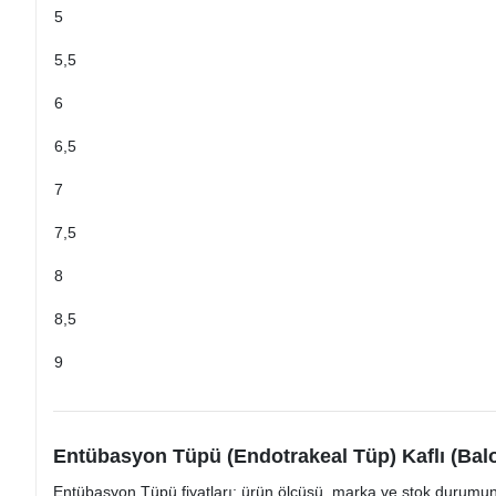
5
5,5
6
6,5
7
7,5
8
8,5
9
Entübasyon Tüpü (Endotrakeal Tüp) Kaflı (Balo
Entübasyon Tüpü fiyatları; ürün ölçüsü, marka ve stok durumuna gö