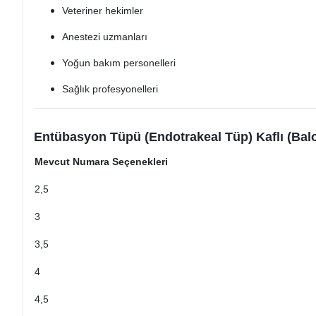
Veteriner hekimler
Anestezi uzmanları
Yoğun bakım personelleri
Sağlık profesyonelleri
Entübasyon Tüpü (Endotrakeal Tüp) Kaflı (Balo
Mevcut Numara Seçenekleri
2,5
3
3,5
4
4,5