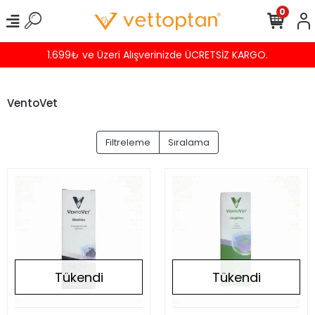
0
1.699₺ ve Üzeri Alışverinizde ÜCRETSİZ KARGO.
VentoVet
Filtreleme
Sıralama
Tükendi
Tükendi