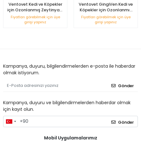
Ventovet Kedi ve Köpekler
Ventovet GingiVen Kedi ve
için Ozonlanmış Zeytinyapı
Köpekler için Ozonlanmış
E Vitamini 50ml
Zeytinyağı 20ml (Ağız ve
Fiyatları görebilmek için üye
Fiyatları görebilmek için üye
Diş Sağlığı Destekleyici)
girişi yapınız
girişi yapınız
Kampanya, duyuru, bilgilendirmelerden e-posta ile haberdar
olmak istiyorum.
Gönder
Kampanya, duyuru ve bilgilendirmelerden haberdar olmak
için kayıt olun.
Gönder
Mobil Uygulamalarımız