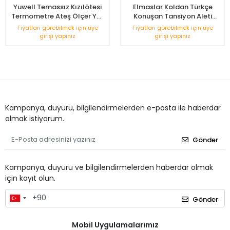
Yuwell Temassız Kızılötesi
Elmaslar Koldan Türkçe
Termometre Ateş Ölçer YT-
Konuşan Tansiyon Aleti
1
LIFETIMEBP-809
Fiyatları görebilmek için üye
Fiyatları görebilmek için üye
girişi yapınız
girişi yapınız
Kampanya, duyuru, bilgilendirmelerden e-posta ile haberdar
olmak istiyorum.
Gönder
Kampanya, duyuru ve bilgilendirmelerden haberdar olmak
için kayıt olun.
Gönder
Mobil Uygulamalarımız