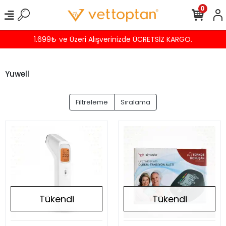
0
1.699₺ ve Üzeri Alışverinizde ÜCRETSİZ KARGO.
Yuwell
Filtreleme
Sıralama
Tükendi
Tükendi