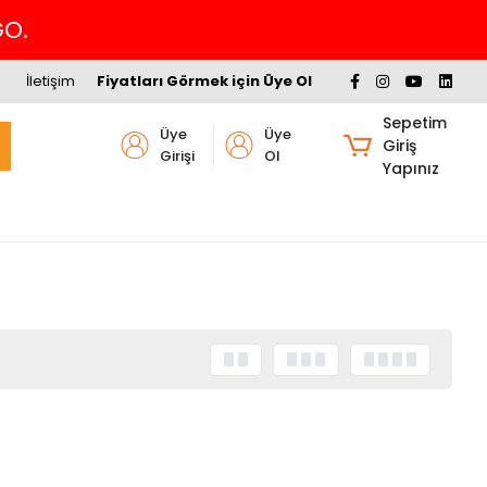
GO.
İletişim
Fiyatları Görmek için Üye Ol
Sepetim
Üye
Üye
Giriş
Girişi
Ol
Yapınız