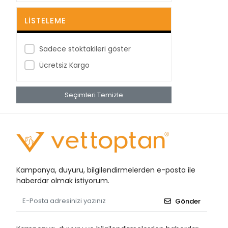
BestPoint
LISTELEME
Betagauze
Betasan
Sadece stoktakileri göster
Biorad
Ücretsiz Kargo
Bioxi
Seçimleri Temizle
Bıçakcılar
BRP
Bustark
Buster
Cansın
Kampanya, duyuru, bilgilendirmelerden e-posta ile
Clean Ped
haberdar olmak istiyorum.
Clivex
Gönder
Covidien
Cutta Cutter