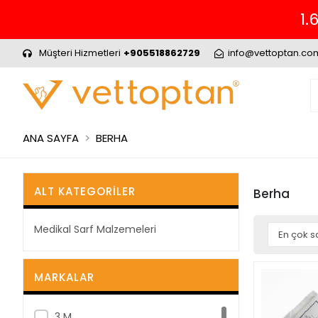
1.
Müşteri Hizmetleri
+905518862729
info@vettoptan.co
ANA SAYFA
BERHA
ALT KATEGORILER
Berha
Medikal Sarf Malzemeleri
MARKALAR
3 M