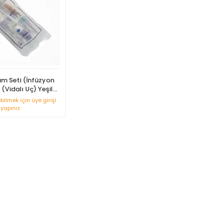
um Seti (İnfüzyon
li (Vidalı Uç) Yeşil
 25'li Paket
ebilmek için üye girişi
yapınız