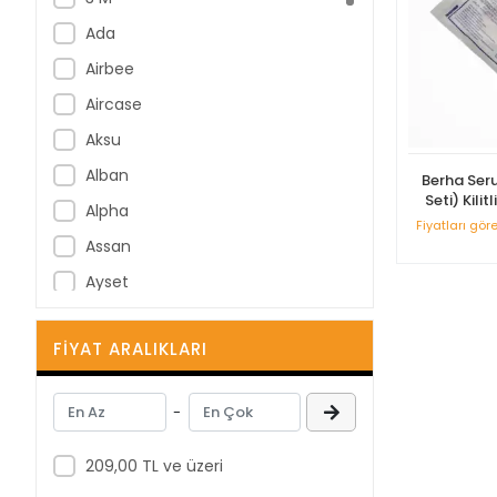
Ada
Airbee
Aircase
Aksu
Alban
Berha Ser
Seti) Kilit
Alpha
Uçlu
Fiyatları gör
Assan
Ayset
B Braun
FIYAT ARALIKLARI
B-Good
Bastos Viegas
-
BD
Berha
209,00 TL ve üzeri
Berika