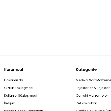
Kurumsal
Kategoriler
Hakkımızda
Medikal Sarf Malzeme
Gizlilik Sözleşmesi
Enjektörler & Enjektör 
Kullanıcı Sözleşmesi
Cerrahi Malzemeler
İletişim
Pet Yakalıklar
Banka Hesap Bilgilerimiz
Kliniğe Ve Hekime Öz