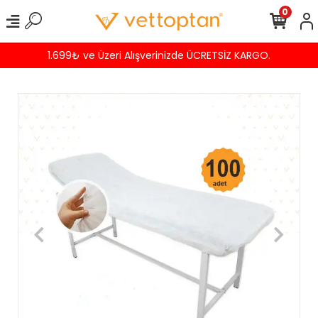
0
1.699₺ ve Üzeri Alışverinizde ÜCRETSİZ KARGO.