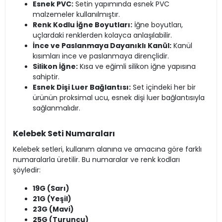
Esnek PVC:
Setin yapımında esnek PVC
malzemeler kullanılmıştır.
Renk Kodlu İğne Boyutları:
İğne boyutları,
uçlardaki renklerden kolayca anlaşılabilir.
İnce ve Paslanmaya Dayanıklı Kanül:
Kanül
kısımları ince ve paslanmaya dirençlidir.
Silikon İğne:
Kısa ve eğimli silikon iğne yapısına
sahiptir.
Esnek Dişi Luer Bağlantısı:
Set içindeki her bir
ürünün proksimal ucu, esnek dişi luer bağlantısıyla
sağlanmalıdır.
Kelebek Seti Numaraları
Kelebek setleri, kullanım alanına ve amacına göre farklı
numaralarla üretilir. Bu numaralar ve renk kodları
şöyledir:
19G (Sarı)
21G (Yeşil)
23G (Mavi)
25G (Turuncu)