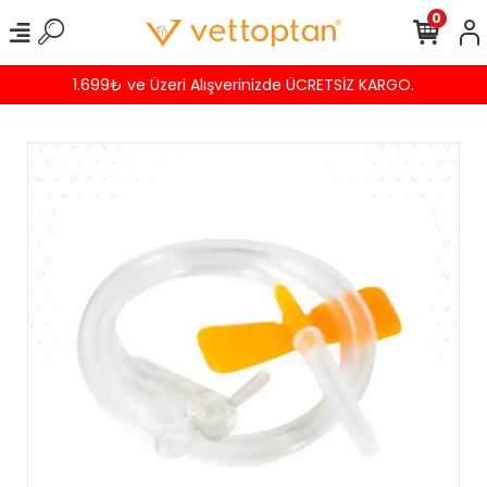
0
1.699₺ ve Üzeri Alışverinizde ÜCRETSİZ KARGO.