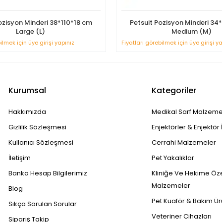
ozisyon Minderi 38*110*18 cm
Petsuit Pozisyon Minderi 3
Large (L)
Medium (M)
ilmek için üye girişi yapınız
Fiyatları görebilmek için üye girişi y
Kurumsal
Kategoriler
Hakkımızda
Medikal Sarf Malzeme
Gizlilik Sözleşmesi
Enjektörler & Enjektör 
Kullanıcı Sözleşmesi
Cerrahi Malzemeler
İletişim
Pet Yakalıklar
Banka Hesap Bilgilerimiz
Kliniğe Ve Hekime Öz
Malzemeler
Blog
Pet Kuaför & Bakım Ür
Sıkça Sorulan Sorular
Veteriner Cihazları
Sipariş Takip