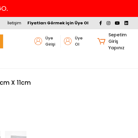
Hav
İletişim
Fiyatları Görmek için Üye Ol
Sepetim
Üye
Üye
Giriş
Girişi
Ol
Yapınız
6cm X 11cm