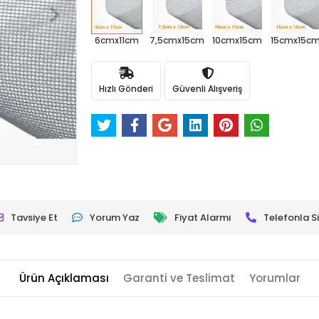
6cmx11cm
7,5cmx15cm
10cmx15cm
15cmx15c
Hızlı Gönderi
Güvenli Alışveriş
Tavsiye Et
Yorum Yaz
Fiyat Alarmı
Telefonla Si
Ürün Açıklaması
Garanti ve Teslimat
Yorumlar