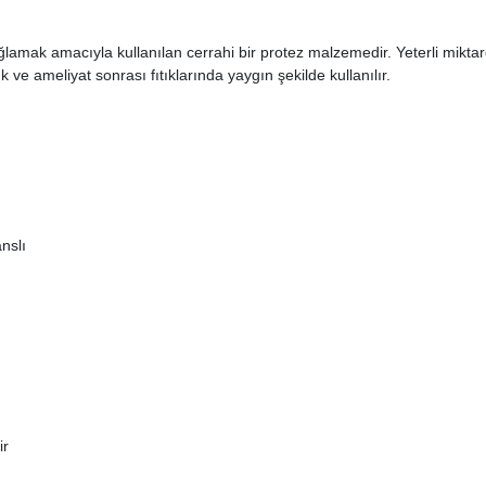
ağlamak amacıyla kullanılan cerrahi bir protez malzemedir. Yeterli mik
k ve ameliyat sonrası fıtıklarında yaygın şekilde kullanılır.
nslı
ir