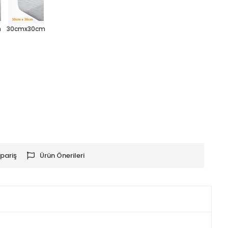
m
30cmx30cm
pariş
Ürün Önerileri