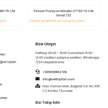
4*80*15 CM
Petsuit Pozisyon Minderi 27*50*12 CM
Small (S)
apınız
Fiyatları görebilmek için üye girişi yapınız
Bize Ulaşın
Haftaiçi 09:00 - 19:00 Cumartesi 10:00 -
leri
14:00 saatleri çalışma saatleri. Whatsapp
İğne Uçları
7/24 ulaşabilirsiniz.
+905518862729
info@vettoptan.com
el
Hacı Osman Mah, Bağdat Cd. No:335
/ C Körfez / Kocaeli
ünler
Bizi Takip Edin