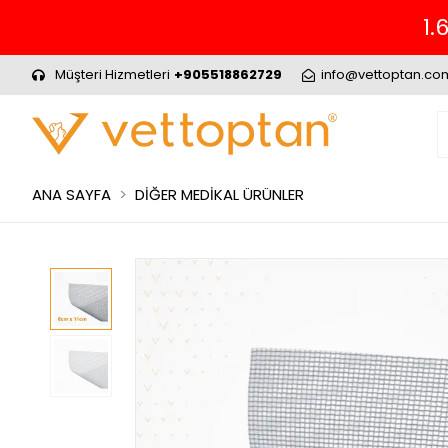
 Alışverinizde ÜCRETSİZ KARGO.
Müşteri Hizmetleri
+905518862729
info@vettoptan.co
ANA SAYFA
DİĞER MEDİKAL ÜRÜNLER