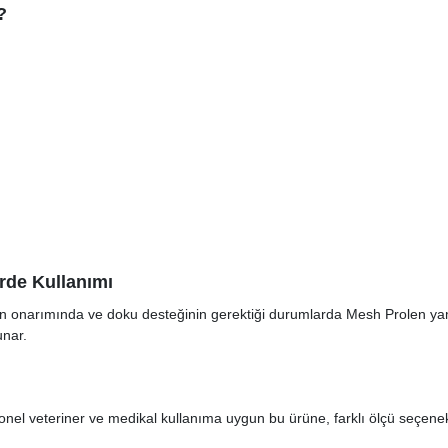
?
rde Kullanımı
arın onarımında ve doku desteğinin gerektiği durumlarda Mesh Prolen yama
unar.
onel veteriner ve medikal kullanıma uygun bu ürüne, farklı ölçü seçenekleri