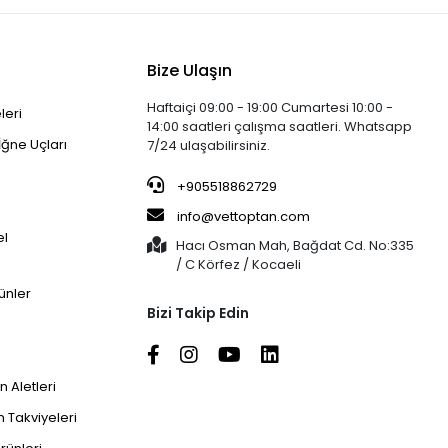
Bize Ulaşın
Haftaiçi 09:00 - 19:00 Cumartesi 10:00 -
leri
14:00 saatleri çalışma saatleri. Whatsapp
İğne Uçları
7/24 ulaşabilirsiniz.
+905518862729
info@vettoptan.com
el
Hacı Osman Mah, Bağdat Cd. No:335
/ C Körfez / Kocaeli
ünler
Bizi Takip Edin
 Aletleri
 Takviyeleri