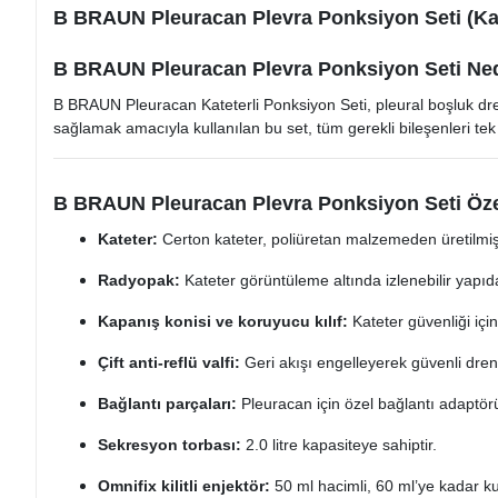
B BRAUN Pleuracan Plevra Ponksiyon Seti (Kat
B BRAUN Pleuracan Plevra Ponksiyon Seti Ne
B BRAUN Pleuracan Kateterli Ponksiyon Seti, pleural boşluk drenaj
sağlamak amacıyla kullanılan bu set, tüm gerekli bileşenleri tek
B BRAUN Pleuracan Plevra Ponksiyon Seti Özel
Kateter:
Certon kateter, poliüretan malzemeden üretilm
Radyopak:
Kateter görüntüleme altında izlenebilir yapıd
Kapanış konisi ve koruyucu kılıf:
Kateter güvenliği için
Çift anti-reflü valfi:
Geri akışı engelleyerek güvenli dren
Bağlantı parçaları:
Pleuracan için özel bağlantı adaptör
Sekresyon torbası:
2.0 litre kapasiteye sahiptir.
Omnifix kilitli enjektör:
50 ml hacimli, 60 ml’ye kadar kull