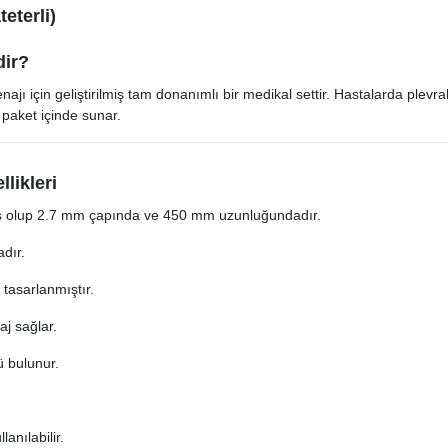
eterli)
dir?
ı için geliştirilmiş tam donanımlı bir medikal settir. Hastalarda plevral
 paket içinde sunar.
likleri
iş olup 2.7 mm çapında ve 450 mm uzunluğundadır.
adır.
 tasarlanmıştır.
aj sağlar.
ü bulunur.
anılabilir.