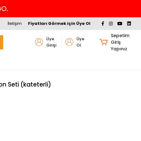
GO.
İletişim
Fiyatları Görmek için Üye Ol
Sepetim
Üye
Üye
Giriş
Girişi
Ol
Yapınız
n Seti (kateterli)