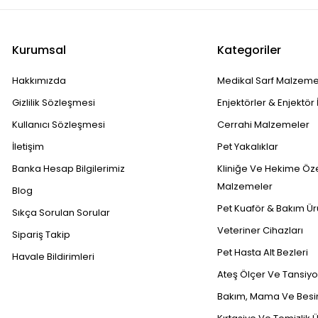
Kurumsal
Kategoriler
Hakkımızda
Medikal Sarf Malzeme
Gizlilik Sözleşmesi
Enjektörler & Enjektör 
Kullanıcı Sözleşmesi
Cerrahi Malzemeler
İletişim
Pet Yakalıklar
Banka Hesap Bilgilerimiz
Kliniğe Ve Hekime Öz
Malzemeler
Blog
Pet Kuaför & Bakım Ür
Sıkça Sorulan Sorular
Veteriner Cihazları
Sipariş Takip
Pet Hasta Alt Bezleri
Havale Bildirimleri
Ateş Ölçer Ve Tansiyon
Bakım, Mama Ve Besin