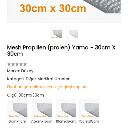
Mesh Propilien (prolen) Yama - 30cm X
30cm
Marka:
Düzey
Kategori:
Diğer Medikal Ürünler
Fiyatları görebilmek için üye girişi yapınız
Ölçü: 30cmx30cm
6cmx11cm
7,5cmx15cm
10cmx15cm
15cmx15cm