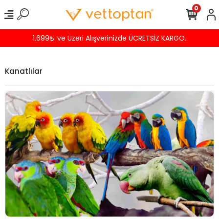
0
Havalede %4 İNDİRİM
Kanatlılar