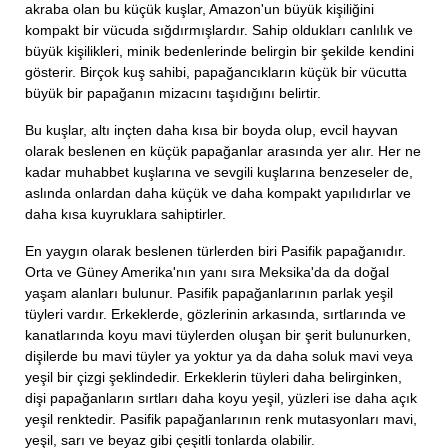
akraba olan bu küçük kuşlar, Amazon'un büyük kişiliğini
kompakt bir vücuda sığdırmışlardır. Sahip oldukları canlılık ve
büyük kişilikleri, minik bedenlerinde belirgin bir şekilde kendini
gösterir. Birçok kuş sahibi, papağancıkların küçük bir vücutta
büyük bir papağanın mizacını taşıdığını belirtir.
Bu kuşlar, altı inçten daha kısa bir boyda olup, evcil hayvan
olarak beslenen en küçük papağanlar arasında yer alır. Her ne
kadar muhabbet kuşlarına ve sevgili kuşlarına benzeseler de,
aslında onlardan daha küçük ve daha kompakt yapılıdırlar ve
daha kısa kuyruklara sahiptirler.
En yaygın olarak beslenen türlerden biri Pasifik papağanıdır.
Orta ve Güney Amerika'nın yanı sıra Meksika'da da doğal
yaşam alanları bulunur. Pasifik papağanlarının parlak yeşil
tüyleri vardır. Erkeklerde, gözlerinin arkasında, sırtlarında ve
kanatlarında koyu mavi tüylerden oluşan bir şerit bulunurken,
dişilerde bu mavi tüyler ya yoktur ya da daha soluk mavi veya
yeşil bir çizgi şeklindedir. Erkeklerin tüyleri daha belirginken,
dişi papağanların sırtları daha koyu yeşil, yüzleri ise daha açık
yeşil renktedir. Pasifik papağanlarının renk mutasyonları mavi,
yeşil, sarı ve beyaz gibi çeşitli tonlarda olabilir.