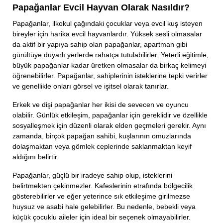
Papağanlar Evcil Hayvan Olarak Nasıldır?
Papağanlar, ilkokul çağındaki çocuklar veya evcil kuş isteyen
bireyler için harika evcil hayvanlardır. Yüksek sesli olmasalar
da aktif bir yapıya sahip olan papağanlar, apartman gibi
gürültüye duyarlı yerlerde rahatça tutulabilirler. Yeterli eğitimle,
büyük papağanlar kadar üretken olmasalar da birkaç kelimeyi
öğrenebilirler. Papağanlar, sahiplerinin isteklerine tepki verirler
ve genellikle onları görsel ve işitsel olarak tanırlar.
Erkek ve dişi papağanlar her ikisi de sevecen ve oyuncu
olabilir. Günlük etkileşim, papağanlar için gereklidir ve özellikle
sosyalleşmek için düzenli olarak elden geçmeleri gerekir. Aynı
zamanda, birçok papağan sahibi, kuşlarının omuzlarında
dolaşmaktan veya gömlek ceplerinde saklanmaktan keyif
aldığını belirtir.
Papağanlar, güçlü bir iradeye sahip olup, isteklerini
belirtmekten çekinmezler. Kafeslerinin etrafında bölgecilik
gösterebilirler ve eğer yeterince sık etkileşime girilmezse
huysuz ve asabi hale gelebilirler. Bu nedenle, bebekli veya
küçük çocuklu aileler için ideal bir seçenek olmayabilirler.